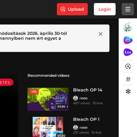
Upload
Login
ódosítások 2026. április 30-tól
 Amennyiben nem ért egyet a
Recommended videos
Bleach OP 14
HD
reee
467 views
15 éve
01:30
Bleach OP 1
reee
201 views
15 éve
01:30