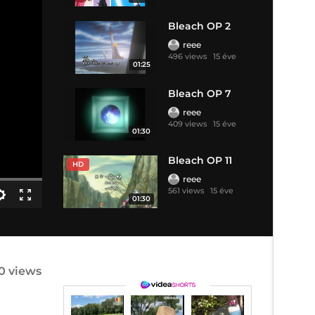
Bleach OP 2
reee
496 views
15 éve
01:25
Bleach OP 7
reee
409 views
15 éve
01:30
Bleach OP 11
HD
reee
561 views
15 éve
01:30
0 views