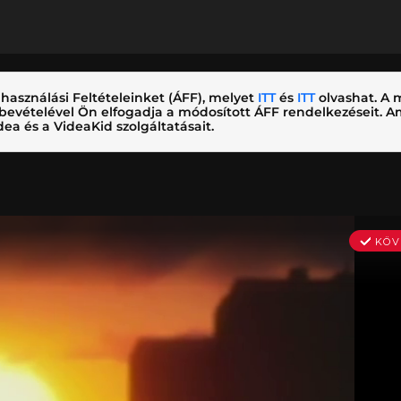
használási Feltételeinket (ÁFF), melyet
ITT
és
ITT
olvashat. A m
nybevételével Ön elfogadja a módosított ÁFF rendelkezéseit.
ea és a VideaKid szolgáltatásait.