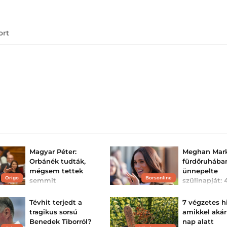
ort
Magyar Péter:
Meghan Mar
Orbánék tudták,
fürdőruhába
mégsem tettek
ünnepelte
Origo
Borsonline
semmit
szülinapját: 
lett Harry h
A miniszterelnök egy
2022-es
felesége
Tévhit terjedt a
7 végzetes h
kormányhatározatra
hivatkozik.
Meghan hercegné
tragikus sorsú
amikkel akár
Benedek Tiborról?
nap alatt