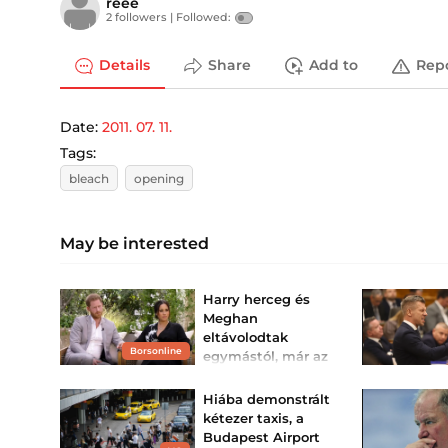
reee
2 followers |
Followed:
Details
Share
Add to
Rep
Date:
2011. 07. 11.
Tags:
bleach
opening
May be interested
Harry herceg és
Meghan
eltávolodtak
Borsonline
egymástól, már az
Invictusnak is
elege van belőlük
Hiába demonstrált
Kinsey Schofield királyi
kétezer taxis, a
szakértő a TalkTV élő
Budapest Airport
adásában mért újabb