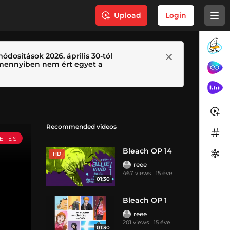
Upload
Login
ódosítások 2026. április 30-tól
 Amennyiben nem ért egyet a
Recommended videos
Bleach OP 14
HD
reee
467 views
15 éve
01:30
Bleach OP 1
reee
201 views
15 éve
01:30