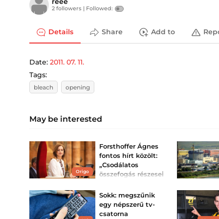
reee
2 followers |
Followed:
Details
Share
Add to
Rep
Date:
2011. 07. 11.
Tags:
bleach
opening
May be interested
Forsthoffer Ágnes
fontos hírt közölt:
„Csodálatos
Origo
összefogás részesei
voltunk!”
Mint fogalmazott,
Sokk: megszűnik
büszkeség
egy népszerű tv-
megtapasztalni, hogy jó
csapat vagyunk!
csatorna