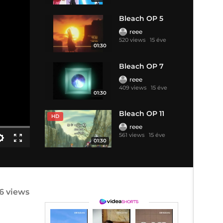
Bleach OP 5
reee
520 views
15 éve
01:30
Bleach OP 7
reee
409 views
15 éve
01:30
Bleach OP 11
HD
reee
561 views
15 éve
01:30
6 views