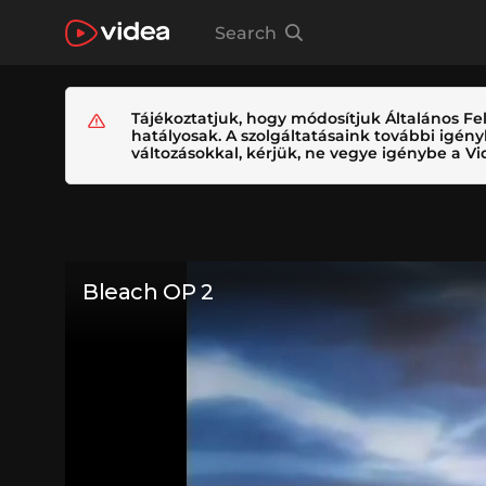
Search
Tájékoztatjuk, hogy módosítjuk Általános Fel
hatályosak. A szolgáltatásaink további igé
változásokkal, kérjük, ne vegye igénybe a Vid