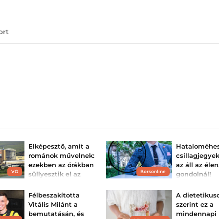
ort
Elképesztő, amit a
Hataloméhe
románok művelnek:
csillagjegye
ezekben az órákban
az áll az élen
VG
Borsonline
süllyesztik el az
gondolnál!
uszályokat a Dunán
Ők azok, akik mi
mindenkit irányí
− megme...
Félbeszakította
A dietetikus
akarnak.
Több napot is nyerhetnek.
Vitális Milánt a
szerint ez a
bemutatásán, és
mindennapi