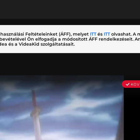
használási Feltételeinket (ÁFF), melyet
ITT
és
ITT
olvashat. A m
nybevételével Ön elfogadja a módosított ÁFF rendelkezéseit.
ea és a VideaKid szolgáltatásait.