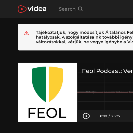
Search
Tájékoztatjuk, hogy módosítjuk Általános Fel
hatályosak. A szolgáltatásaink további igé
változásokkal, kérjük, ne vegye igénybe a Vid