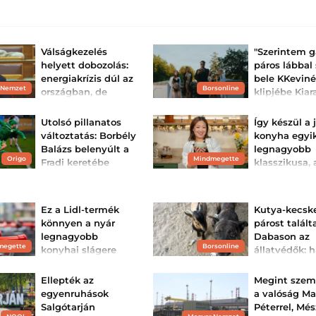
Válságkezelés
"Szerintem g
helyett dobozolás:
páros lábbal 
energiakrízis dúl az
bele KKevin
 Nemzet
Borsonline
országban, de
klipjébe Kiar
Kapitány István
Kiara Lord kemén
fogalmazott meg.
minisztériumában...
Utolsó pillanatos
Így készül a
bruno-vini-prnstr
videoklip
A Magyar Nemzet
változtatás: Borbély
konyha egyi
birtokába jutott egy belső
Balázs belenyúlt a
legnagyobb
körlevél.
Origo
Mindmegette
Fradi keretébe
klasszikusa,
leves – VIDE
Változás történt a zöld-
fehérek meccskeretében.
Egy finom ázsiai
Ennél egy könny
elkészíthető, u
Ez a Lidl-termék
Kutya-kecsk
gazdag levest? A
könnyen a nyár
párost talált
miso levest min
el kell készítened
legnagyobb
Dabason az
Mutatjuk a recep
megette
Borsonline
konyhai slágere
állatvédők: 
lehet
elszakítják ő
egymástól,
A házi pizza titka
Ellepték az
Megint szem
nemcsak a jól elkészített
mindketten
egyenruhások
a valóság M
tésztában rejlik. Nagyon
hangos...
sok múlik a megfelelő
Salgótarján
Péterrel, Mé
sütőn is, hiszen ettől lesz