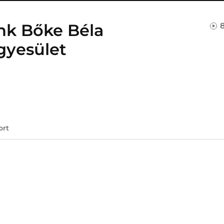
nk Bőke Béla
gyesület
ort