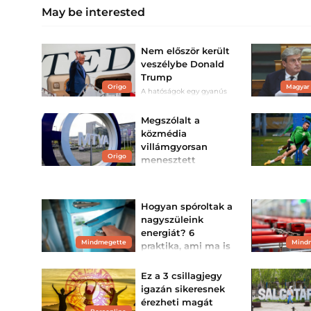
May be interested
Nem először került
veszélybe Donald
Trump
Origo
Magyar
A hatóságok egy gyanús
férfit vettek őrizetbe, aki az
elnök látogatása előtt a
biztonsági rendszereket
Megszólalt a
térképezte fel egy
közmédia
golfpályán az elnök
érkezése előtt.
villámgyorsan
Origo
menesztett
főszerkesztője
Magyar Péter kommentje
után hívták.
Hogyan spóroltak a
nagyszüleink
energiát? 6
Mindmegette
Mind
praktika, ami ma is
működik
Az energiával való
Ez a 3 csillagjegy
takarékoskodás most sok
igazán sikeresnek
háztartásban fontosabb
lett, mint valaha. Ha
érezheti magát
kíváncsi vagy, hogyan