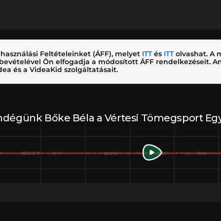
használási Feltételeinket (ÁFF), melyet
ITT
és
ITT
olvashat. A m
nybevételével Ön elfogadja a módosított ÁFF rendelkezéseit.
ea és a VideaKid szolgáltatásait.