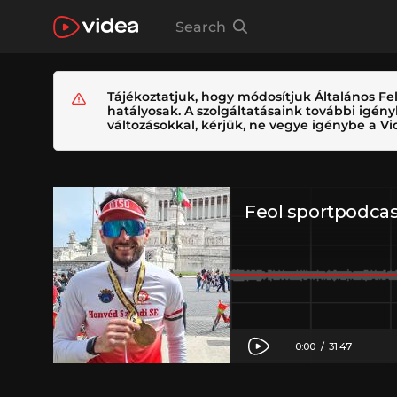
Search
Tájékoztatjuk, hogy módosítjuk Általános Fel
hatályosak. A szolgáltatásaink további igé
változásokkal, kérjük, ne vegye igénybe a Vid