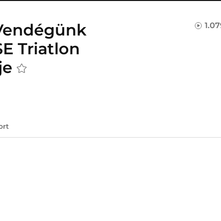
 Vendégünk
1.0
SE Triatlon
je
ort