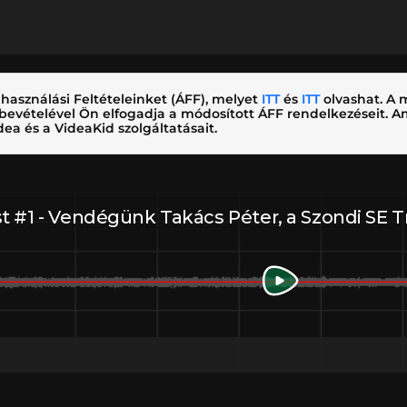
használási Feltételeinket (ÁFF), melyet
ITT
és
ITT
olvashat. A m
nybevételével Ön elfogadja a módosított ÁFF rendelkezéseit.
ea és a VideaKid szolgáltatásait.