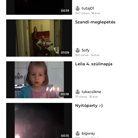
tutaj01
00:19
947 views
18 éve
Szandi-meglepetés
Sofy
01:09
160 views
14 éve
Leila 4. szülinapja
lukacsikne
00:18
37 views
16 éve
Nyitóparty :-)
bigway
00:15