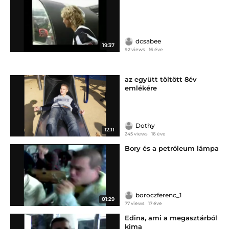
dcsabee
19:37
92 views
16 éve
az együtt töltött 8év
emlékére
Dothy
12:11
245 views
16 éve
Bory és a petróleum lámpa
boroczferenc_1
01:29
77 views
17 éve
Edina, ami a megasztárból
kima