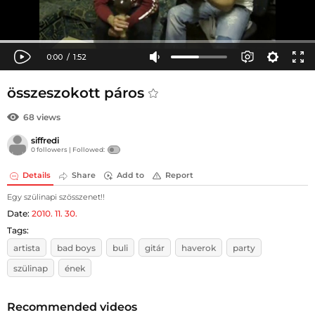
összeszokott páros
68 views
siffredi
0 followers |
Followed:
Details
Share
Add to
Report
Egy szülinapi szösszenet!!
Date:
2010. 11. 30.
Tags:
artista
bad boys
buli
gitár
haverok
party
szülinap
ének
Recommended videos