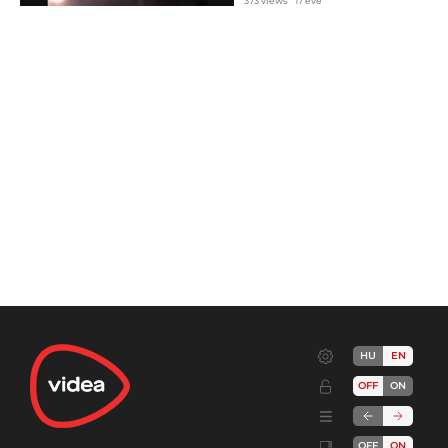
373 views
17 éve
HU
EN
OFF
ON
OFF
ON