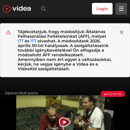
Login
Tájékoztatjuk, hogy módosítjuk Általános
Felhasználási Feltételeinket (ÁFF), melyet
ITT
és
ITT
olvashat. A módosítások 2026.
április 30-tól hatályosak. A szolgáltatásaink
további igénybevételével Ön elfogadja a
módosított ÁFF rendelkezéseit.
Amennyiben nem ért egyet a változásokkal,
kérjük, ne vegye igénybe a Videa és a
VideaKid szolgáltatásait.