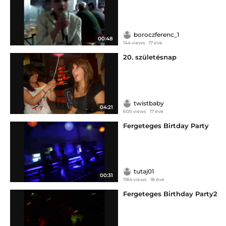
boroczferenc_1
00:48
144 views
17 éve
20. születésnap
twistbaby
04:21
605 views
17 éve
Fergeteges Birtday Party
tutaj01
00:31
1184 views
18 éve
Fergeteges Birthday Party2