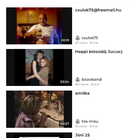
csulok75@freemail.hu
csulok75
00:19
67 views
16 éve
Heppi börszdéj Jucus:)
bozokiandi
02:24
180 views
16 éve
amőba
tira-misu
00:27
52 views
15 éve
Jóni 25