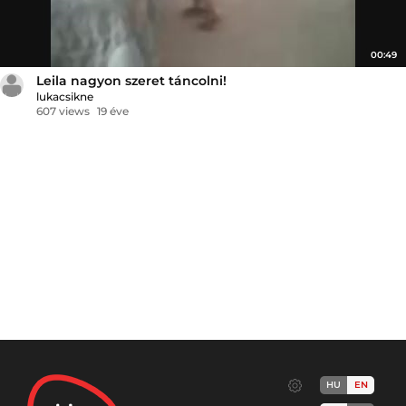
00:49
Leila nagyon szeret táncolni!
lukacsikne
607 views
19 éve
HU
EN