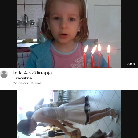
00:18
Leila 4. szülinapja
lukacsikne
37 views
16 éve