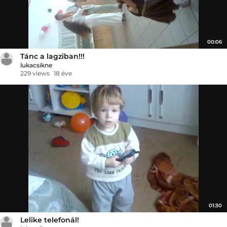
00:06
Tánc a lagziban!!!
lukacsikne
229 views
18 éve
01:30
Lelike telefonál!