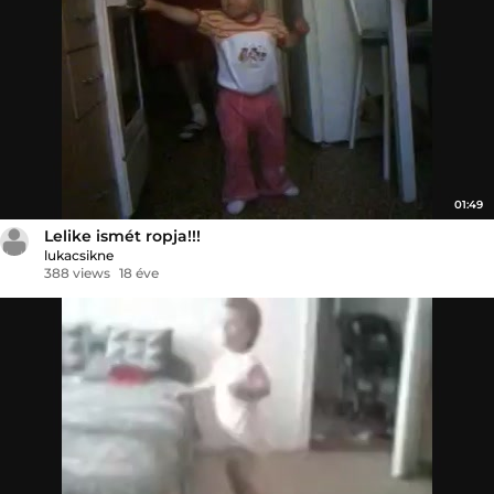
01:49
Lelike ismét ropja!!!
lukacsikne
388 views
18 éve