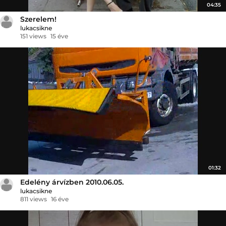
04:35
Szerelem!
lukacsikne
151 views
15 éve
01:32
Edelény árvízben 2010.06.05.
lukacsikne
811 views
16 éve