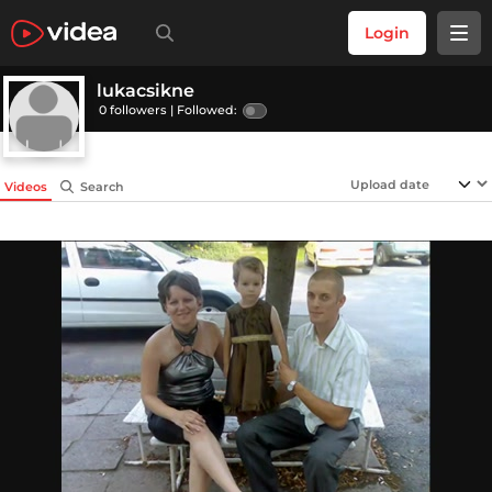
Login
lukacsikne
0 followers |
Followed:
Videos
Search