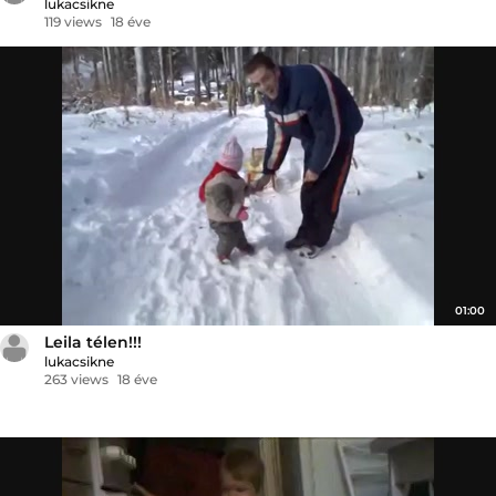
lukacsikne
119 views
18 éve
01:00
Leila télen!!!
lukacsikne
263 views
18 éve