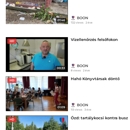
BOON
01:46
722 views
2 éve
Vízellenőrzés felsőfokon
HD
BOON
00:33
8 views
2 éve
Hahó Könyvtársak döntő
HD
BOON
01:09
113 views
3 éve
Ózd: tartálykocsi kontra busz
HD