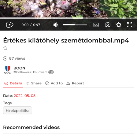
Értékes kilátóhely szemétdombbal.mp4
87 views
BOON
38 followers |
Followed:
Details
Share
Add to
Report
Date:
2022. 05. 05.
Tags:
hírek/politika
Recommended videos