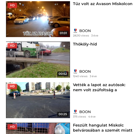
Tűz volt az Avason Miskolcon
HD
BOON
01:01
28210 views
3 éve
Thököly-híd
HD
BOON
00:52
1240 views
3 éve
Vették a lapot az autósok:
HD
nem volt zsúfoltság a
turbókörforgalomnál
BOON
00:25
375 views
4 éve
Feszült hangulat Miskolc
HD
belvárosában a szemét miatt