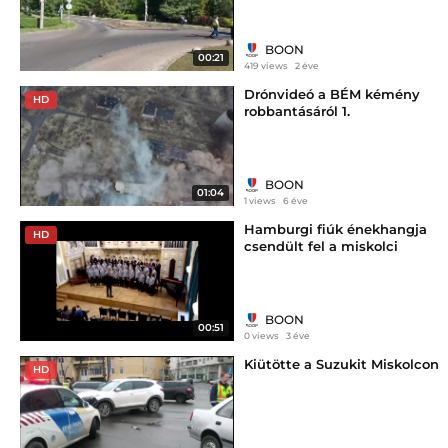
BOON
00:21
419 views
2 éve
Drónvideó a BÉM kémény
HD
robbantásáról 1.
BOON
01:04
1 views
6 éve
Hamburgi fiúk énekhangja
HD
csendült fel a miskolci
Zenepalotában
BOON
00:51
0 views
3 éve
Kiütötte a Suzukit Miskolcon
HD