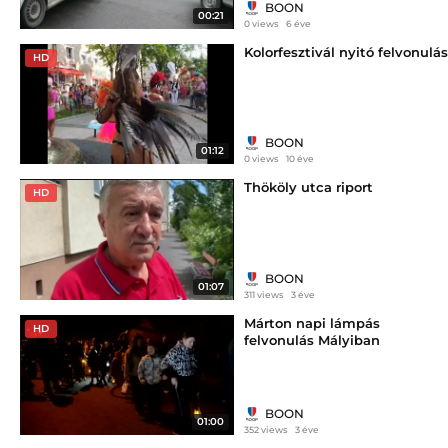
BOON
00:21
0 views
6 éve
Kolorfesztivál nyitó felvonulás
HD
BOON
01:12
0 views
10 éve
Thököly utca riport
HD
BOON
01:07
311 views
3 éve
Márton napi lámpás
HD
felvonulás Mályiban
BOON
01:00
352 views
3 éve