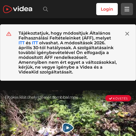
Login
Tájékoztatjuk, hogy módosítjuk Általános
Felhasználási Feltételeinket (ÁFF), melyet
ITT
és
ITT
olvashat. A módosítások 2026.
április 30-tól hatályosak. A szolgáltatásaink
további igénybevételével Ön elfogadja a
módosított ÁFF rendelkezéseit.
Amennyiben nem ért egyet a változásokkal,
kérjük, ne vegye igénybe a Videa és a
VideaKid szolgáltatásait.