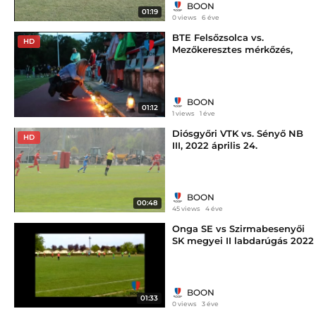
BOON
01:19
0 views
6 éve
BTE Felsőzsolca vs.
HD
Mezőkeresztes mérkőzés,
adománygyűjtés és
emlékezés Kiss Mátéra
BOON
01:12
1 views
1 éve
Diósgyőri VTK vs. Sényő NB
HD
III, 2022 április 24.
BOON
00:48
45 views
4 éve
Onga SE vs Szirmabesenyői
SK megyei II labdarúgás 2022
augusztus
BOON
01:33
0 views
3 éve