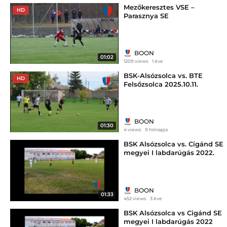
Mezőkeresztes VSE –
HD
Parasznya SE
BOON
01:02
1209 views
1 éve
BSK-Alsózsolca vs. BTE
HD
Felsőzsolca 2025.10.11.
BOON
01:30
4 views
9 hónapja
BSK Alsózsolca vs. Cigánd SE
megyei I labdarúgás 2022.
augusztus.avi
BOON
01:33
452 views
3 éve
BSK Alsózsolca vs Cigánd SE
megyei I labdarúgás 2022