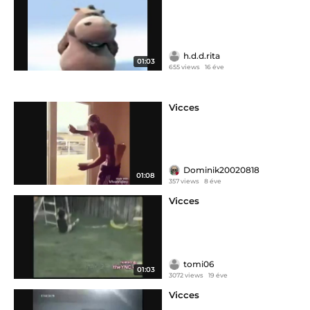
h.d.d.rita
01:03
655 views
16 éve
Vicces
Dominik20020818
01:08
357 views
8 éve
Vicces
tomi06
01:03
3072 views
19 éve
Vicces