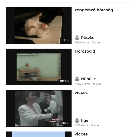
zongorázó hörcsög
Pöszke
01:15
7553 views
17 éve
Hörcsög :)
Nünüke
00:29
4720 views
19 éve
vicces
fige
01:24
867 views
17 éve
vicces