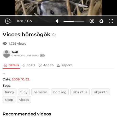
Vicces hörcsögök
1.729 views
J/-\K
0 followers |
Followed:
Details
Share
Add to
Report
-.-
Date:
2009. 10. 22.
Tags:
funny
funy
hamster
hörcsög
labirintus
labyrinth
sleep
vicces
Recommended videos