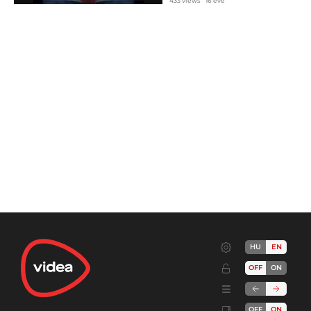
433 views
16 éve
HU
EN
OFF
ON
OFF
ON