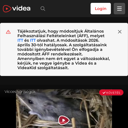
Login
Tájékoztatjuk, hogy módosítjuk Általános
Felhasználási Feltételeinket (ÁFF), melyet
ITT
és
ITT
olvashat. A módosítások 2026.
április 30-tól hatályosak. A szolgáltatásaink
további igénybevételével Ön elfogadja a
módosított ÁFF rendelkezéseit.
Amennyiben nem ért egyet a változásokkal,
kérjük, ne vegye igénybe a Videa és a
VideaKid szolgáltatásait.