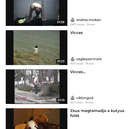
andras.mokan
01:38
2877 views
19 éve
Vicces
sagikazarmark
01:23
1107 views
19 éve
Vicces...
viktorgod
01:19
547 views
19 éve
Zeus megtámadja a kutyus
fülét