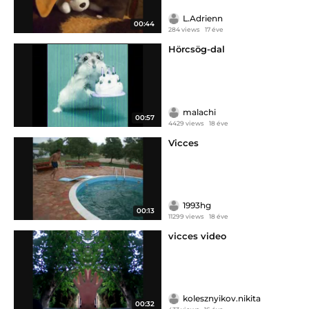
L.Adrienn
00:44
284 views
17 éve
Hörcsög-dal
malachi
00:57
4429 views
18 éve
Vicces
1993hg
00:13
11299 views
18 éve
vicces video
kolesznyikov.nikita
00:32