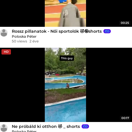
00:25
Rossz pillanatok - Női sportolók 🤣🤪shorts
Poloska Péter
50 views
2 éve
HD
00:17
Ne próbáld ki otthon 🤣 _ shorts
Poloska Péter