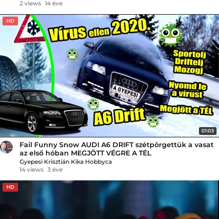
2 views
14 éve
HD
01:03
Fail Funny Snow AUDI A6 DRIFT szétpörgettük a vasat
az első hóban MEGJÖTT VÉGRE A TÉL
Gyepesi Krisztián Kika Hobbyca
14 views
3 éve
HD