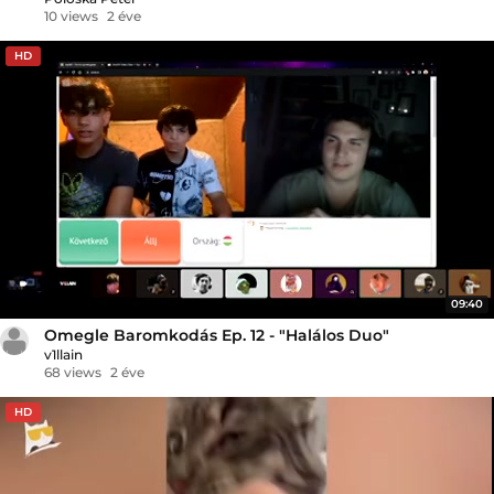
10 views
2 éve
HD
09:40
Omegle Baromkodás Ep. 12 - "Halálos Duo"
v1llain
68 views
2 éve
HD