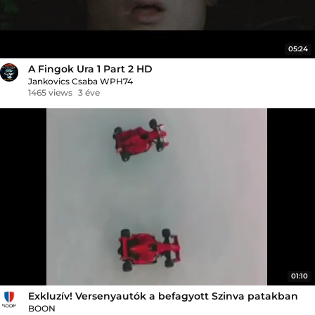
05:24
A Fingok Ura 1 Part 2 HD
Jankovics Csaba WPH74
1465 views
3 éve
01:10
Exkluzív! Versenyautók a befagyott Szinva patakban
BOON