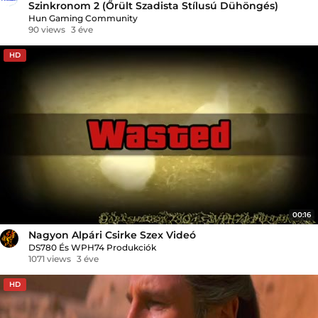
Szinkronom 2 (Őrült Szadista Stílusú Dühöngés)
Hun Gaming Community
90 views
3 éve
HD
00:16
Nagyon Alpári Csirke Szex Videó
DS780 És WPH74 Produkciók
1071 views
3 éve
HD