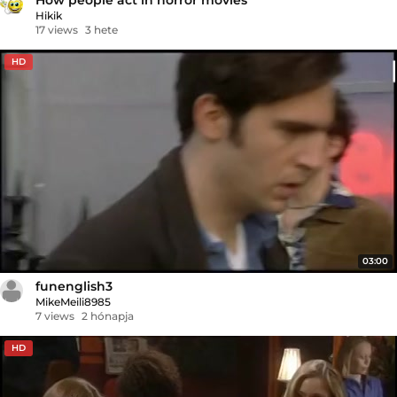
Hikik
17 views
3 hete
HD
03:00
funenglish3
MikeMeili8985
7 views
2 hónapja
HD