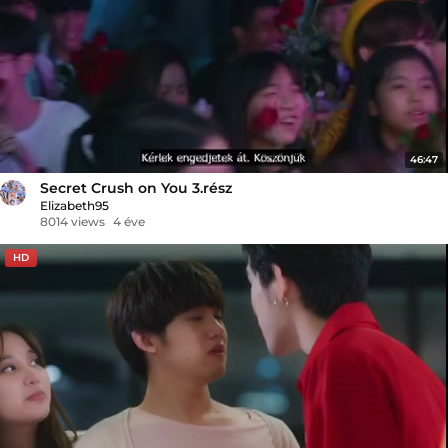
46:47
Secret Crush on You 3.rész
Elizabeth95
8014 views
4 éve
HD