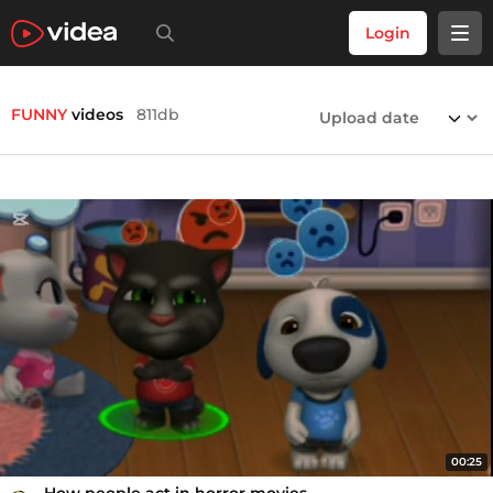
Login
FUNNY
videos
811db
00:25
How people act in horror movies