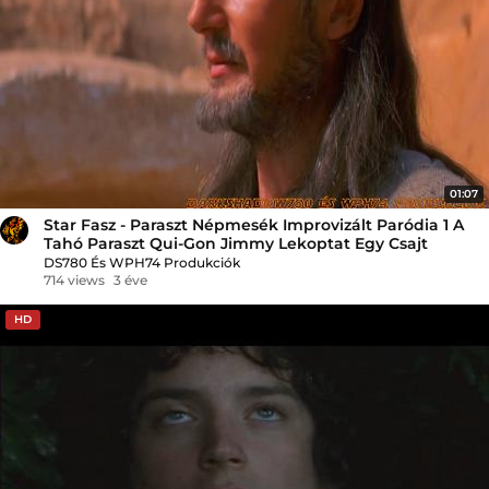
01:07
Star Fasz - Paraszt Népmesék Improvizált Paródia 1 A
Tahó Paraszt Qui-Gon Jimmy Lekoptat Egy Csajt
DS780 És WPH74 Produkciók
714 views
3 éve
HD