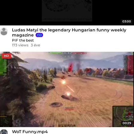
03:00
Ludas Matyi the legendary Hungarian funny weekly
magazine
PIF the best
173 views
3 éve
HD
00:29
WoT Funny.mp4