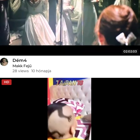
02:02:03
Dém4
Makk Fejű
28 views
10 hónapja
HD