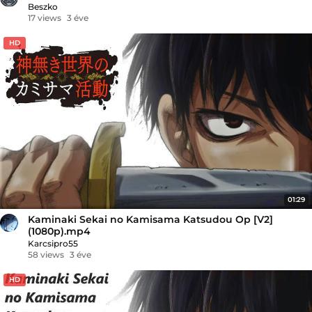
Beszko
17 views
3 éve
HD
01:29
Kaminaki Sekai no Kamisama Katsudou Op [V2]
(1080p).mp4
Karcsipro55
58 views
3 éve
HD