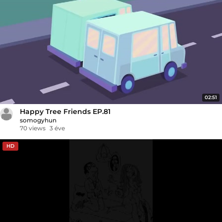
02:51
Happy Tree Friends EP.81
somogyhun
70 views
3 éve
HD