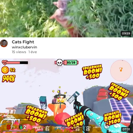
09:59
Cats Fight
winxclubervin
15 views
1 éve
07:31