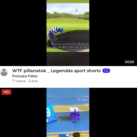
00:58
WTF pillanatok _ Legendás sport shorts
Poloska Péter
7 views
2 éve
HD