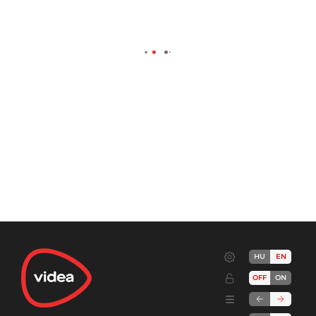
HU
EN
OFF
ON