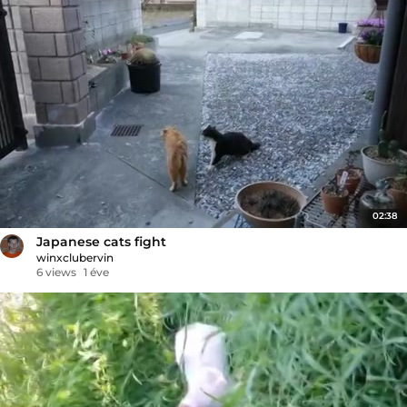
02:38
Japanese cats fight
winxclubervin
6 views
1 éve