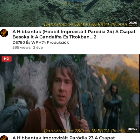
01:06
A Hibbantak (Hobbit Improvizált Paródia 24) A Csapat
Besokallt A Gandalfra És Titokban... 2
DS780 És WPH74 Produkciók
595 views
2 éve
HD
00:43
A Hibbantak Improvizált Paródia 23 A Csapat