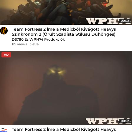
00:22
Team Fortress 2 Íme a Medicből Kivágott Heavys
Szinkronom 2 (Őrült Szadista Stílusú Dühöngés)
DS780 És WPH74 Produkciók
119 views
3 éve
HD
00:22
Team Fortress 2 Íme a Medicből Kivágott Heavys