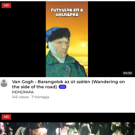
HD
00:30
Van Gogh - Barangolok az út szélén (Wandering on
the side of the road)
PEPE/PAPA
145 views
7 hónapja
HD