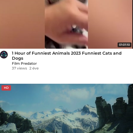
01:01:10
1 Hour of Funniest Animals 2023 Funniest Cats and
Dogs
Film Predator
37 views
2 éve
HD