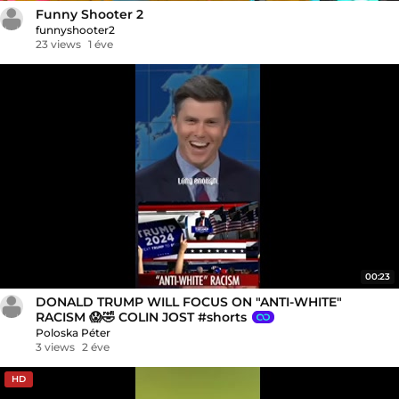
Funny Shooter 2
funnyshooter2
23 views
1 éve
00:23
DONALD TRUMP WILL FOCUS ON "ANTI-WHITE"
RACISM 😱🤣 COLIN JOST #shorts
Poloska Péter
3 views
2 éve
HD