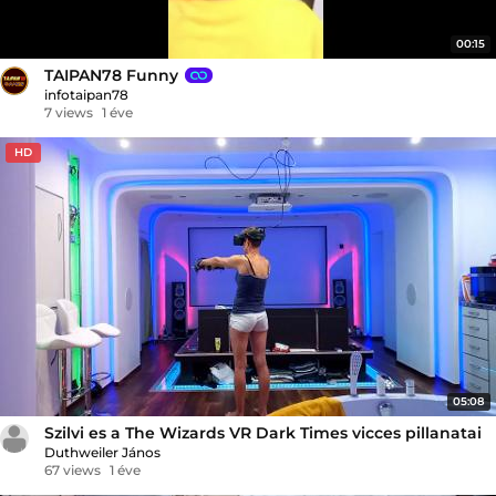
00:15
TAIPAN78 Funny
infotaipan78
7 views
1 éve
HD
05:08
Szilvi es a The Wizards VR Dark Times vicces pillanatai
Duthweiler János
67 views
1 éve