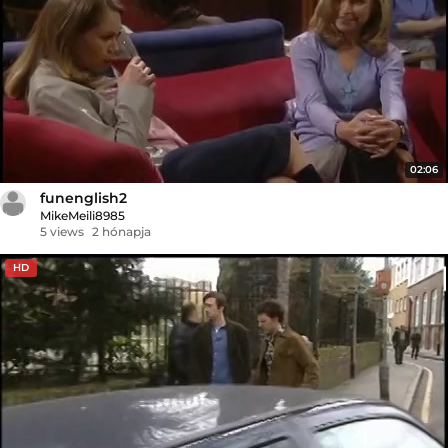
02:06
funenglish2
MikeMeili8985
5 views
2 hónapja
HD