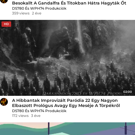
Besokallt A Gandalfra És Titokban Hátra Hagyták Őt
DS780 És WPH74 Produkciók
359 views
2 éve
HD
02:00
A Hibbantak Improvizált Paródia 22 Egy Nagyon
Elbaszott Prológus Avagy Egy Meséje A Törpékről
DS780 És WPH74 Produkciók
172 views
3 éve