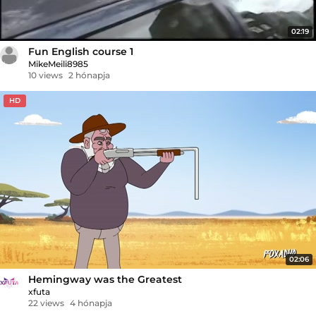
02:19
Fun English course 1
MikeMeili8985
10 views
2 hónapja
HD
02:06
Hemingway was the Greatest
xfuta
22 views
4 hónapja