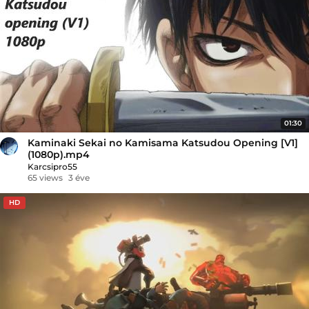
01:30
Kaminaki Sekai no Kamisama Katsudou Opening [V1]
(1080p).mp4
Karcsipro55
65 views
3 éve
HD