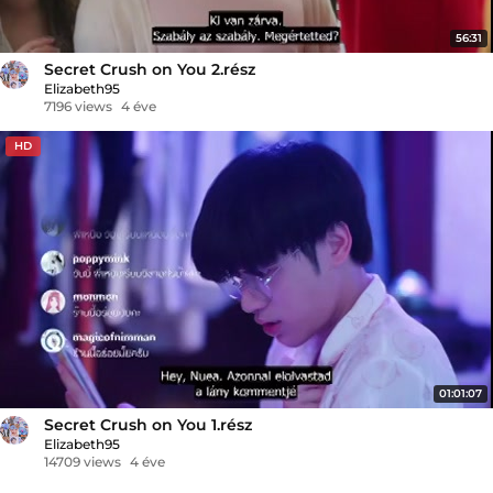
56:31
Secret Crush on You 2.rész
Elizabeth95
7196 views
4 éve
HD
01:01:07
Secret Crush on You 1.rész
Elizabeth95
14709 views
4 éve