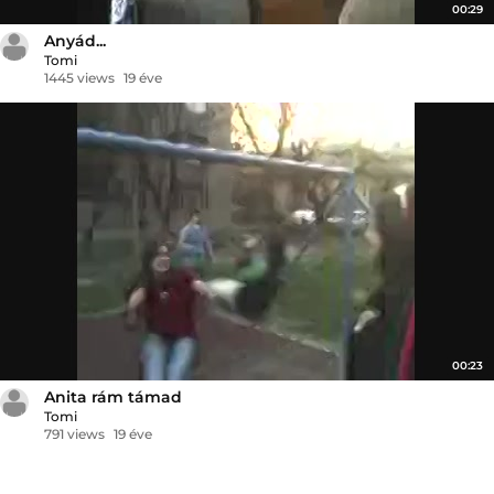
00:29
Anyád...
Tomi
1445 views
19 éve
00:23
Anita rám támad
Tomi
791 views
19 éve