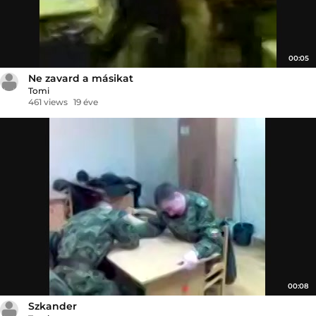
00:05
Ne zavard a másikat
Tomi
461 views
19 éve
00:08
Szkander