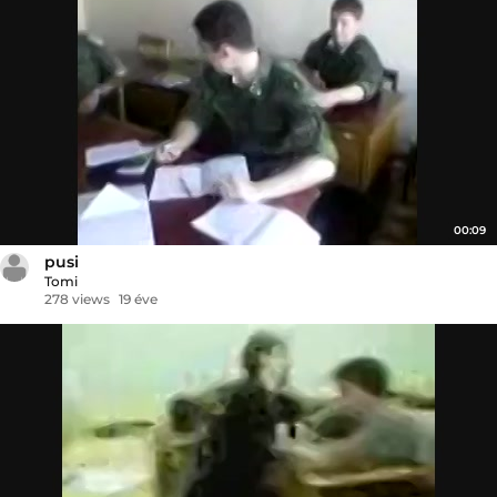
00:09
pusi
Tomi
278 views
19 éve