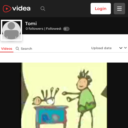
Login
Tomi
0 followers |
Followed:
Videos
Search