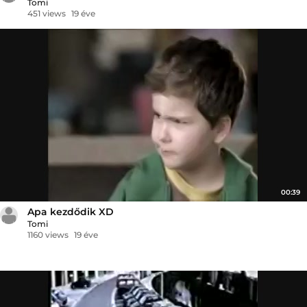
Tomi
451 views
19 éve
00:39
Apa kezdődik XD
Tomi
1160 views
19 éve