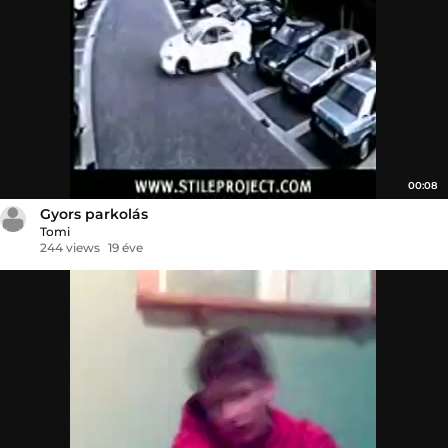
00:08
Gyors parkolás
Tomi
244 views
19 éve