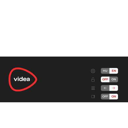
HU
EN
OFF
ON
OFF
ON
Terms
Advertise!
Cookies
Privacy
Developers
Send feedback
Complaint handling
About
DSA