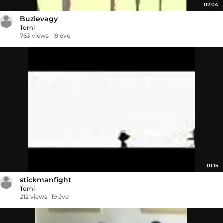
02:04
Buzievagy
Tomi
763 views
19 éve
01:15
stickmanfight
Tomi
212 views
19 éve