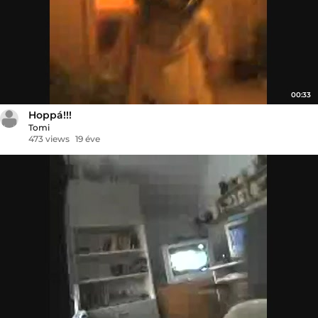
00:33
Hoppá!!!
Tomi
473 views
19 éve