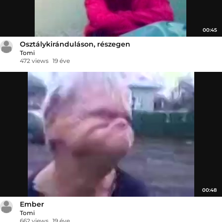
00:45
Osztálykiránduláson, részegen
Tomi
472 views
19 éve
00:48
Ember
Tomi
662 views
19 éve