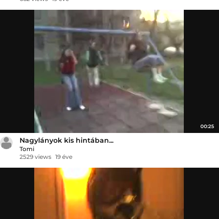
00:25
Nagylányok kis hintában...
Tomi
2529 views
19 éve