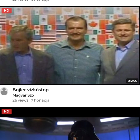
HD
04:45
Bojler vízkőstop
Magyar Szó
26 views
7 hónapja
HD