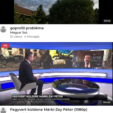
00:12
gopro10 probléma
Magyar Szó
12 views
4 hónapja
HD
04:42
Fegyvert küldene Márki-Zay Péter (1080p)