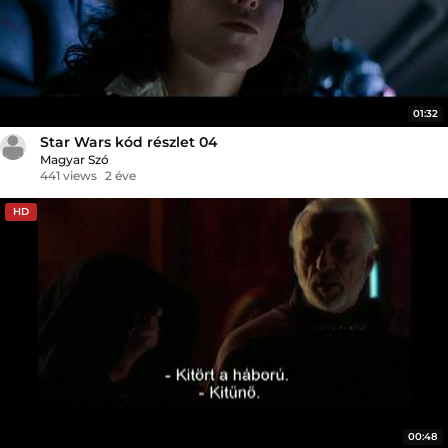
01:32
Star Wars kód részlet 04
Magyar Szó
441 views
2 éve
HD
00:48