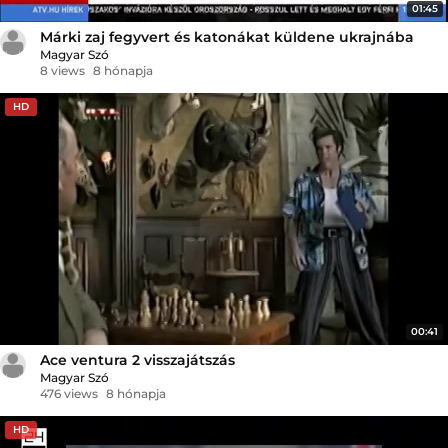
01:45
Márki zaj fegyvert és katonákat küldene ukrajnába
Magyar Szó
8 views
8 hónapja
HD
00:41
Ace ventura 2 visszajátszás
Magyar Szó
476 views
8 hónapja
HD