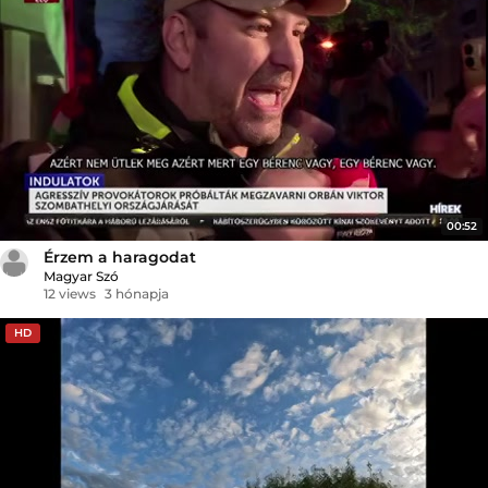
00:52
Érzem a haragodat
Magyar Szó
12 views
3 hónapja
HD