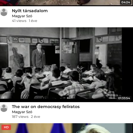
04:24
Nyílt társadalom
Magyar Szó
41 views
1 éve
01:33:54
The war on democrasy feliratos
Magyar Szó
187 views
2 éve
HD