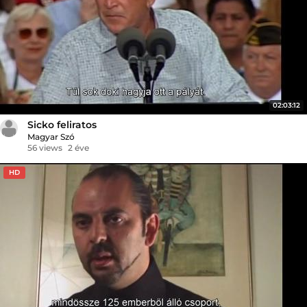
02:03:12
Sicko feliratos
Magyar Szó
56 views
2 éve
HD