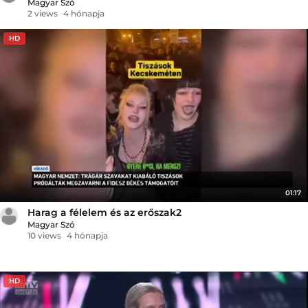
Magyar Szó
2 views
4 hónapja
HD
01:17
Harag a félelem és az erőszak2
Magyar Szó
10 views
4 hónapja
HD