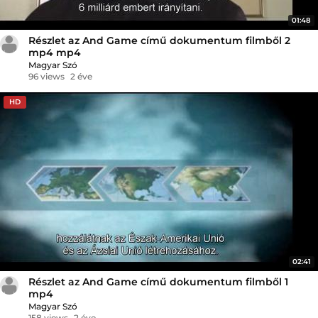
01:48
Részlet az And Game című dokumentum filmből 2
mp4 mp4
Magyar Szó
96 views
2 éve
HD
02:41
Részlet az And Game című dokumentum filmből 1
mp4
Magyar Szó
158 views
2 éve