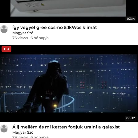
03:14
Így vegyél gree cosmo 5,1kWos klímát
Magyar Szó
76 views
6 hónapja
HD
00:32
Állj mellém és mi ketten fogjuk uralni a galaxist
Magyar Szó
29 views
6 hónapja