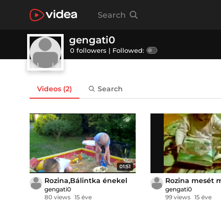
Search
gengati0
0 followers |
Followed:
Videos
(2)
Search
01:51
Rozina,Bálintka énekel
Rozina mesét 
gengati0
gengati0
80 views
15 éve
99 views
15 éve