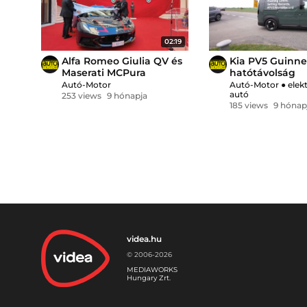
02:19
Alfa Romeo Giulia QV és
Kia PV5 Guinne
Maserati MCPura
hatótávolság
rendőrautó
Autó-Motor
Autó-Motor
●
elek
autó
253 views
9 hónapja
185 views
9 hónap
videa.hu
© 2006-2026
MEDIAWORKS
Hungary Zrt.