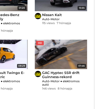
01:20
15:55
cedes-Benz
Nissan Kait
ly
Autó-Motor
115 views
7 hónapja
r
●
elektromos
7 hónapja
HD
08:29
01:46
ult Twingo E-
GAC Hyptec SSR drift
ric
Guinness-rekord
r
●
elektromos
Autó-Motor
●
elektromos
autó
 hónapja
146 views
8 hónapja