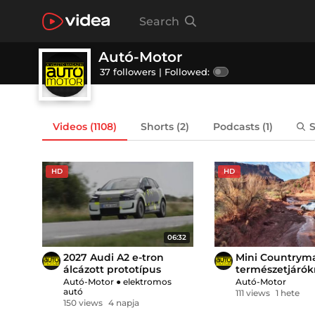
Search
Autó-Motor
37 followers |
Followed:
Videos
(1108)
Shorts
(2)
Podcasts
(1)
HD
HD
06:32
2027 Audi A2 e-tron
Mini Countrym
álcázott prototípus
természetjáró
Autó-Motor
●
elektromos
Autó-Motor
autó
111 views
1 hete
150 views
4 napja