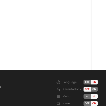
Language
HU
EN
k
Parental lock
OFF
ON
Menu
Icons
OFF
ON