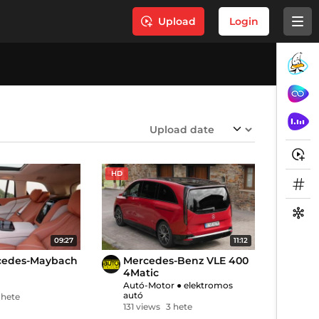
Upload
Login
HD
09:27
11:12
cedes-Maybach
Mercedes-Benz VLE 400
4Matic
r
Autó-Motor
●
elektromos
autó
 hete
131 views
3 hete