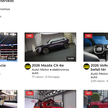
atervező
tromos
a
HD
HD
00:28
14:59
ncia
2026 Mazda CX-6e
2026 Volk
belső tér
Autó-Motor
●
elektromos
autó
a
Autó-Moto
71 views
6 hónapja
autó
229 views
HD
HD