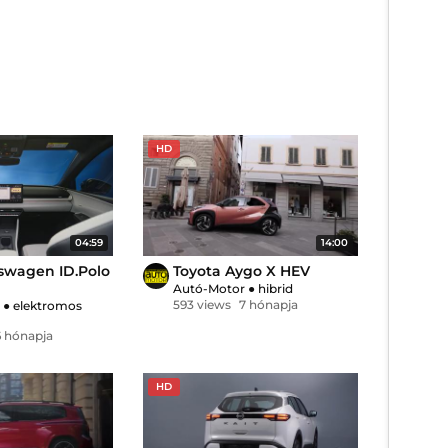
HD
04:59
14:00
swagen ID.Polo
Toyota Aygo X HEV
Autó-Motor
●
hibrid
593 views
7 hónapja
r
●
elektromos
6 hónapja
HD