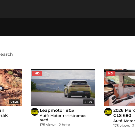
Search
HD
HD
03:25
41:49
an
Leapmotor B05
2026 Mer
knak
GLS 680
Autó-Motor
●
elektromos
autó
Autó-Moto
175 views
2 hete
175 views
2