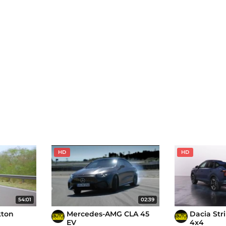
HD
HD
54:01
02:39
kton
Mercedes-AMG CLA 45
Dacia Str
EV
4x4