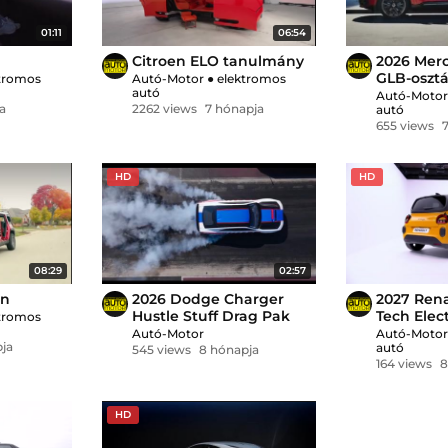
01:11
06:54
Citroen ELO tanulmány
2026 Mer
GLB-osztá
tromos
Autó-Motor
●
elektromos
autó
Autó-Moto
a
2262 views
7 hónapja
autó
655 views
HD
HD
08:29
02:57
on
2026 Dodge Charger
2027 Rena
Hustle Stuff Drag Pak
Tech Elect
tromos
Autó-Motor
Autó-Moto
ja
autó
545 views
8 hónapja
164 views
8
HD