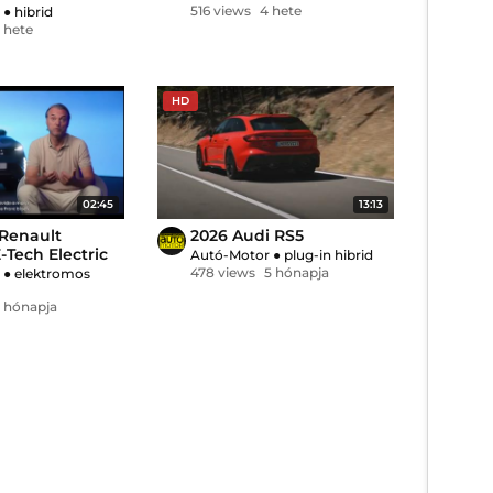
516 views
4 hete
r
●
hibrid
 hete
HD
02:45
13:13
 Renault
2026 Audi RS5
Tech Electric
Autó-Motor
●
plug-in hibrid
ése és
478 views
5 hónapja
r
●
elektromos
a
1 hónapja