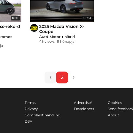
01:11
06:31
ss-rekord
2025 Mazda Vision X-
Coupe
tromos
Autó-Motor
●
hibrid
45 views
9 hónapja
ja
‹
›
2
Terms
Advertise!
Cookies
Privacy
Developers
Send feedbac
Complaint handling
About
DSA