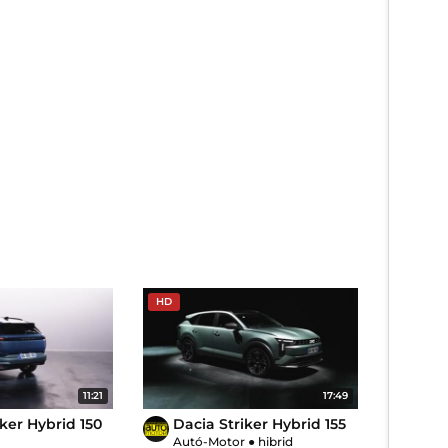
HD
11:21
17:49
iker Hybrid 150
Dacia Striker Hybrid 155
Autó-Motor
●
hibrid