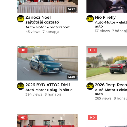
14:29
Zanócz Noel
Nio Firefly
sajtótájékoztató
Autó-Motor
●
elek
autó
2025.12.19.
Autó-Motor
●
motorsport
131 views
7 hónapj
45 views
7 hónapja
HD
HD
12:38
2026 BYD ATTO2 DM-i
2026 Jeep Rec
Autó-Motor
●
plug-in hibrid
Autó-Motor
●
elek
autó
394 views
8 hónapja
265 views
8 hónap
HD
HD