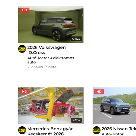
HD
07:27
2026 Volkswagen
ID.Cross
Autó-Motor
●
elektromos
autó
25 views
3 hete
HD
HD
23:52
Mercedes-Benz gyár
2026 Nissan Te
Kecskemét 2026
Autó-Motor