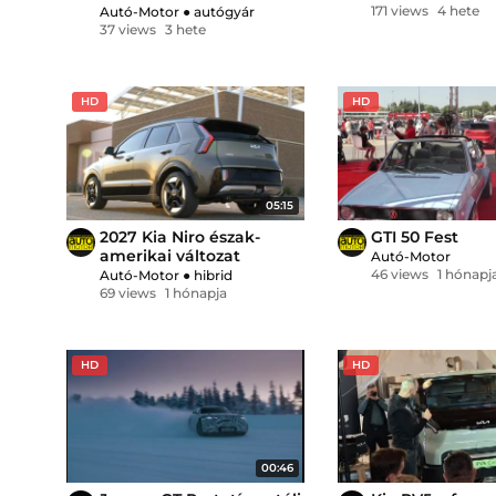
171 views
4 hete
Autó-Motor
●
autógyár
37 views
3 hete
HD
HD
05:15
2027 Kia Niro észak-
GTI 50 Fest
amerikai változat
Autó-Motor
46 views
1 hónapj
Autó-Motor
●
hibrid
69 views
1 hónapja
HD
HD
00:46