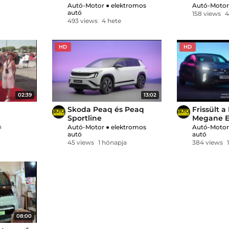
Autó-Motor
●
elektromos
Autó-Moto
autó
158 views
4
493 views
4 hete
HD
HD
02:39
13:02
Skoda Peaq és Peaq
Frissült a
Sportline
Megane E-
megjelen
a
Autó-Motor
●
elektromos
Autó-Moto
autó
autó
technikáj
45 views
1 hónapja
384 views
08:00