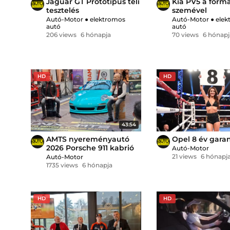
Jaguar GT Prototípus téli
Kia PV5 a form
tesztelés
szemével
Autó-Motor
●
elektromos
Autó-Motor
●
elek
autó
autó
206 views
6 hónapja
70 views
6 hónapj
HD
HD
43:54
AMTS nyereményautó
Opel 8 év gara
2026 Porsche 911 kabrió
Autó-Motor
21 views
6 hónapj
Autó-Motor
1735 views
6 hónapja
HD
HD