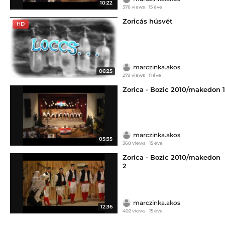
10:22
376 views
15 éve
Zoricás húsvét
HD
marczinka.akos
06:25
279 views
11 éve
Zorica - Bozic 2010/makedon 1
marczinka.akos
05:35
368 views
15 éve
Zorica - Bozic 2010/makedon
2
marczinka.akos
12:36
402 views
15 éve