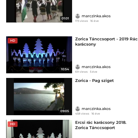
marczinka.akos
01:01
173 views
16 éve
Zorica Tánccsoport - 2019 Rác
HD
karácsony
marczinka.akos
10:54
69 views
5 éve
Zorica - Pag sziget
marczinka.akos
09:05
458 views
16 éve
Ercsi rác karácsony 2018.
HD
Zorica Tánccsoport