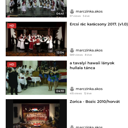
marczinka.akos
04:41
57 views
5 éve
Ercsi rác karácsony 2017. (v1.0)
HD
marczinka.akos
12:04
589 views
8 éve
a tavalyi hawaii lányok
HD
hullala tánca
marczinka.akos
04:10
415 views
12 éve
Zorica - Bozic 2010/horvát
marczinka.akos