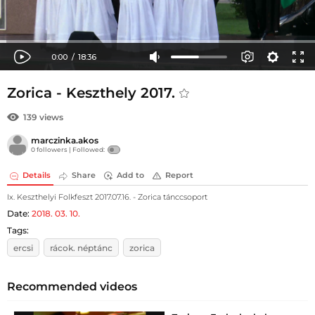
Zorica - Keszthely 2017.
139 views
marczinka.akos
0 followers |
Followed:
Details
Share
Add to
Report
Ix. Keszthelyi Folkfeszt 2017.07.16. - Zorica tánccsoport
Date:
2018. 03. 10.
Tags:
ercsi
rácok. néptánc
zorica
Recommended videos