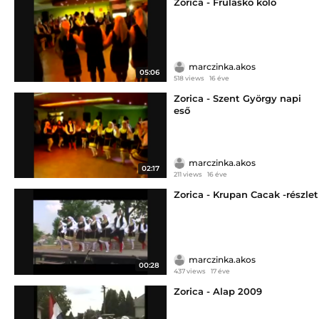
Zorica - Frulasko kolo
marczinka.akos
05:06
518 views
16 éve
Zorica - Szent György napi
eső
marczinka.akos
02:17
211 views
16 éve
Zorica - Krupan Cacak -részlet
marczinka.akos
00:28
437 views
17 éve
Zorica - Alap 2009