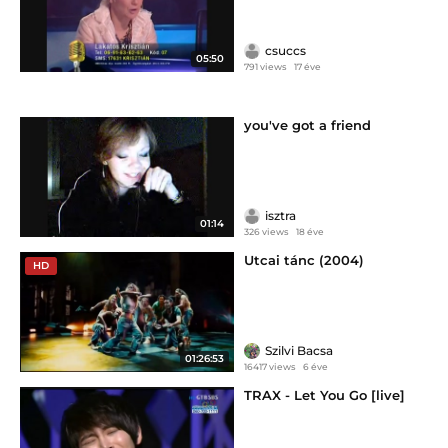
csuccs
05:50
791 views
17 éve
you've got a friend
isztra
01:14
326 views
18 éve
Utcai tánc (2004)
HD
Szilvi Bacsa
01:26:53
16417 views
6 éve
TRAX - Let You Go [live]