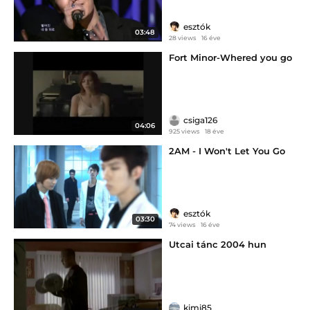
esztók
03:48
28 views
16 éve
Fort Minor-Whered you go
csiga126
04:06
925 views
18 éve
2AM - I Won't Let You Go
esztók
03:30
74 views
16 éve
Utcai tánc 2004 hun
kimi85