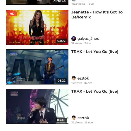
01:30:46
1033 views
1 éve
Jeanette - How It's Got To
HD
Be/Remix
galyas jános
03:02
18 views
2 éve
TRAX - Let You Go [live]
esztók
03:22
13 views
16 éve
TRAX - Let You Go [live]
esztók
03:40
32 views
16 éve