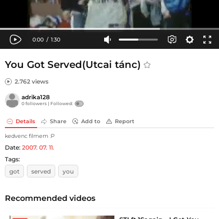
You Got Served(Utcai tánc)
2.762 views
adrika128
0 followers |
Followed:
Details
Share
Add to
Report
kedvenc filmem :P
Date:
2007. 07. 11.
Tags:
got
served
you
Recommended videos