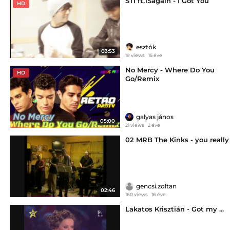
STI ft.1Sagain - I Got You
HD
esztók
03:53
19 views
15 éve
No Mercy - Where Do You
HD
Go/Remix
galyas jános
05:00
21 views
2 éve
02 MRB The Kinks - you really
gencsi.zoltan
02:46
160 views
16 éve
Lakatos Krisztián - Got my ...