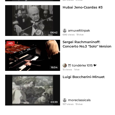
Hubai Jeno-Csardas #3
amuvelttirpak
06:42
686 views
19 éve
Sergei Rachmaninoff:
HD
Concerto No.3 "Solo" Version
1st mov. (with ossia Cadenza )
- Valentina Lisitsa
🦉 tündérke 1015 🐦
16:04
15 views
1 éve
Luigi Boccherini-Minuet
moreclassicals
03:39
197 views
19 éve