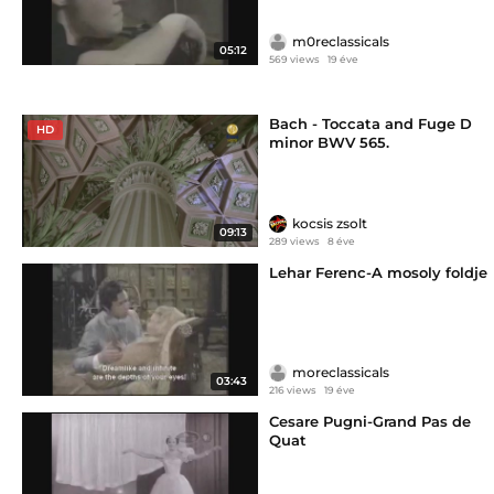
m0reclassicals
05:12
569 views
19 éve
Bach - Toccata and Fuge D
HD
minor BWV 565.
kocsis zsolt
09:13
289 views
8 éve
Lehar Ferenc-A mosoly foldje
moreclassicals
03:43
216 views
19 éve
Cesare Pugni-Grand Pas de
Quat