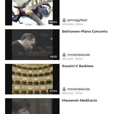
pmnagyfesz1
00:54
404 views
16 éve
Bethowen-Piano Concerto
moreclassicals
06:20
342 views
19 éve
Rossini-Il Barbiere
moreclassicals
07:04
295 views
19 éve
Massenet-Meditacio