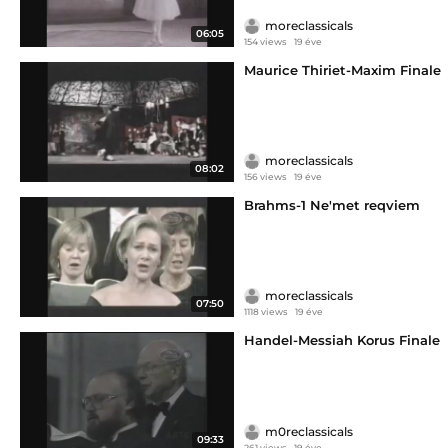
moreclassicals
06:05
154 views
19 éve
Maurice Thiriet-Maxim Finale
moreclassicals
08:02
156 views
19 éve
Brahms-1 Ne'met reqviem
moreclassicals
07:50
1118 views
19 éve
Handel-Messiah Korus Finale
m0reclassicals
09:33
261 views
19 éve