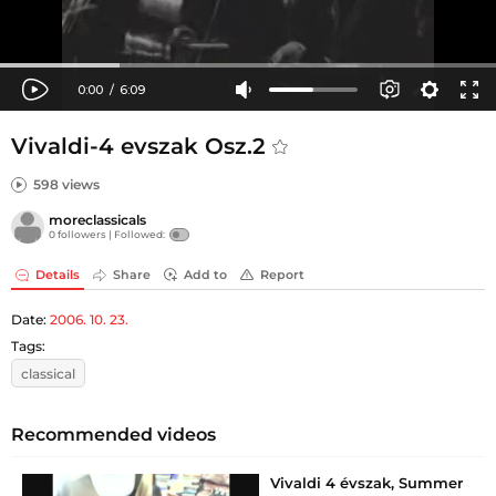
Vivaldi-4 evszak Osz.2
598 views
moreclassicals
0 followers |
Followed:
Details
Share
Add to
Report
Date:
2006. 10. 23.
Tags:
classical
Recommended videos
Vivaldi 4 évszak, Summer