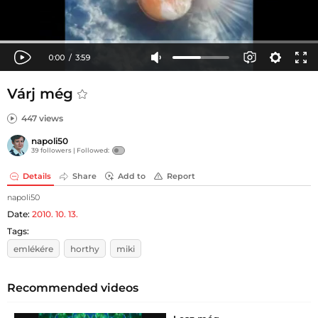
Várj még
447 views
napoli50
39 followers |
Followed:
Details
Share
Add to
Report
napoli50
Date:
2010. 10. 13.
Tags:
emlékére
horthy
miki
Recommended videos