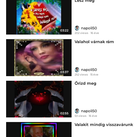
Lesz még
napoli50
03:22
202 views
16 éve
Valahol várnak rám
napoli50
03:37
252 views
15 éve
Őrizd meg
napoli50
02:55
53 views
16 éve
Valakit mindig visszavárunk