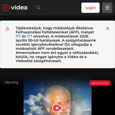
Login
Tájékoztatjuk, hogy módosítjuk Általános
Felhasználási Feltételeinket (ÁFF), melyet
ITT
és
ITT
olvashat. A módosítások 2026.
április 30-tól hatályosak. A szolgáltatásaink
további igénybevételével Ön elfogadja a
módosított ÁFF rendelkezéseit.
Amennyiben nem ért egyet a változásokkal,
kérjük, ne vegye igénybe a Videa és a
VideaKid szolgáltatásait.