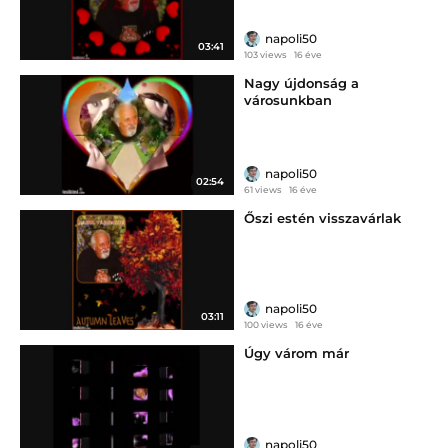
napoli50
03:41
103 views
16 éve
Nagy újdonság a
városunkban
napoli50
02:54
61 views
16 éve
Őszi estén visszavárlak
napoli50
03:11
100 views
16 éve
Úgy várom már
napoli50