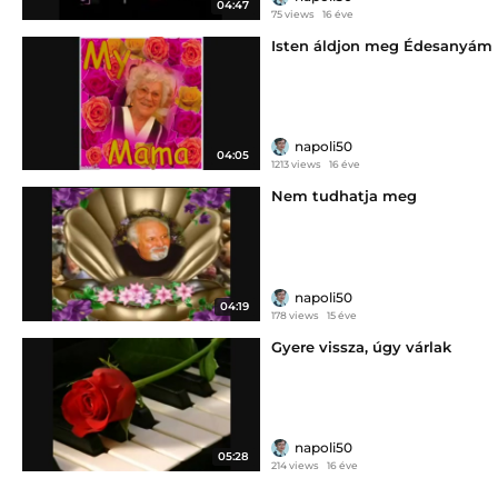
04:47
75 views
16 éve
Isten áldjon meg Édesanyám
napoli50
04:05
1213 views
16 éve
Nem tudhatja meg
napoli50
04:19
178 views
15 éve
Gyere vissza, úgy várlak
napoli50
05:28
214 views
16 éve