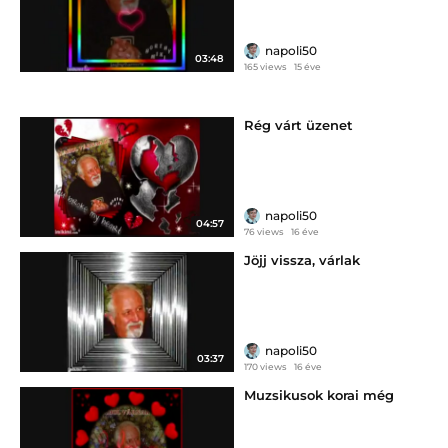
napoli50
03:48
165 views
15 éve
Rég várt üzenet
napoli50
04:57
76 views
16 éve
Jöjj vissza, várlak
napoli50
03:37
170 views
16 éve
Muzsikusok korai még