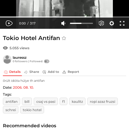
Tokio Hotel Antifan
5.055 views
lauressz
0 followers |
Followed:
Details
Share
Add to
Report
őrült idióta hülye th antifan
Date:
2006. 08. 10.
Tags:
antifan
bill
csaj vs pasi
f1
kaulitz
ropi azaz fruzsi
schrei
tokio hotel
Recommended videos