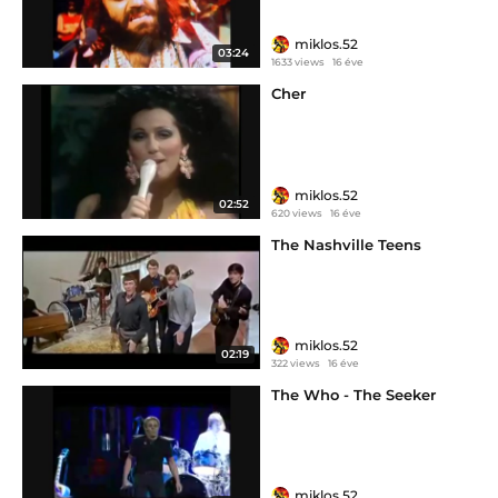
miklos.52
03:24
1633 views
16 éve
Cher
miklos.52
02:52
620 views
16 éve
The Nashville Teens
miklos.52
02:19
322 views
16 éve
The Who - The Seeker
miklos.52