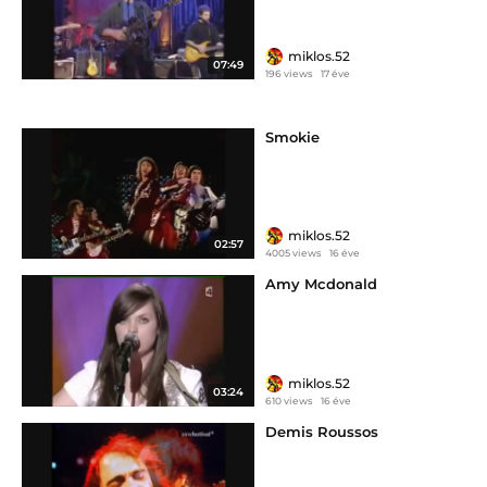
miklos.52
07:49
196 views
17 éve
Smokie
miklos.52
02:57
4005 views
16 éve
Amy Mcdonald
miklos.52
03:24
610 views
16 éve
Demis Roussos