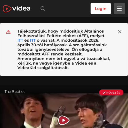
Login
Tájékoztatjuk, hogy módosítjuk Általános
Felhasználási Feltételeinket (ÁFF), melyet
ITT
és
ITT
olvashat. A módosítások 2026.
április 30-tól hatályosak. A szolgáltatásaink
további igénybevételével Ön elfogadja a
módosított ÁFF rendelkezéseit.
Amennyiben nem ért egyet a változásokkal,
kérjük, ne vegye igénybe a Videa és a
VideaKid szolgáltatásait.