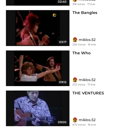
02:40
318 views
17 éve
The Bangles
miklos.52
03:17
226 views
16 éve
The Who
miklos.52
09:12
272 views
17 éve
THE VENTURES
miklos.52
09:00
672 views
16 éve