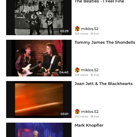
The Beatles - I Feel Fine
miklos.52
02:29
329 views
16 éve
Tommy James The Shondells
miklos.52
04:40
279 views
16 éve
Joan Jett & The Blackhearts
miklos.52
03:01
202 views
18 éve
Mark Knopfler