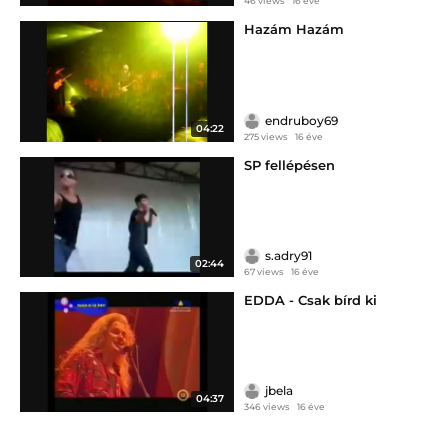
46 views
16 éve
Hazám Hazám
endruboy69
04:22
275 views
16 éve
SP fellépésen
s.adry91
02:44
67 views
16 éve
EDDA - Csak bírd ki
jbela
04:37
346 views
16 éve