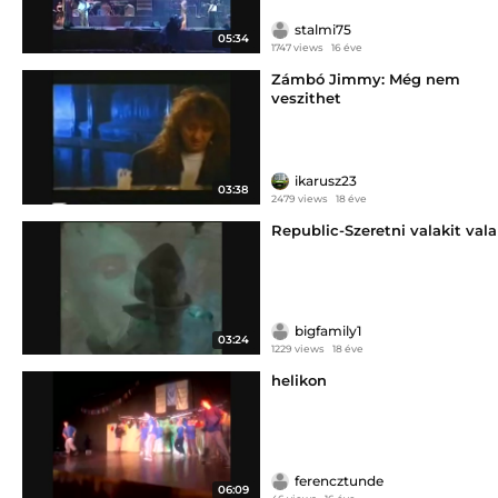
stalmi75
05:34
1747 views
16 éve
Zámbó Jimmy: Még nem
veszithet
ikarusz23
03:38
2479 views
18 éve
Republic-Szeretni valakit vala
bigfamily1
03:24
1229 views
18 éve
helikon
ferencztunde
06:09