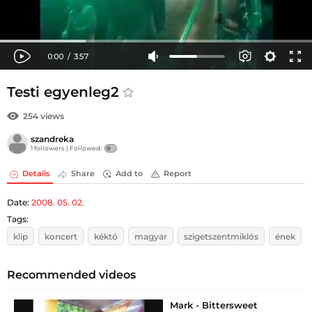
Testi egyenleg2
254 views
szandreka
1 followers |
Followed:
Details
Share
Add to
Report
Date:
2008. 05. 02.
Tags:
klip
koncert
kéktó
magyar
szigetszentmiklós
ének
Recommended videos
Mark - Bittersweet