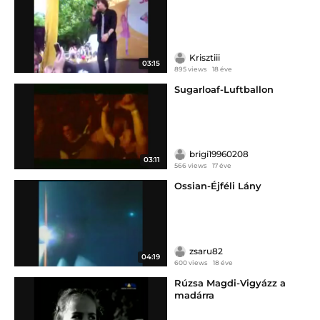
Krisztiii
03:15
895 views
18 éve
Sugarloaf-Luftballon
brigi19960208
03:11
566 views
17 éve
Ossian-Éjféli Lány
zsaru82
04:19
600 views
18 éve
Rúzsa Magdi-Vigyázz a
madárra