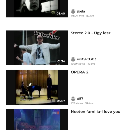
jbela
03:40
394 views
16 éve
Stereo 2.0 - Úgy lesz
edit970303
01:34
1669 views
16 éve
OPERA 2
d57
04:57
102 views
18 éve
Neoton familia-I love you