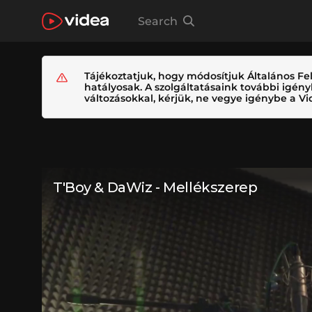
Search
Tájékoztatjuk, hogy módosítjuk Általános Fel
hatályosak. A szolgáltatásaink további igé
változásokkal, kérjük, ne vegye igénybe a Vid