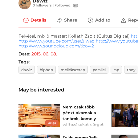
DaWiz
0 followers |
Followed:
Details
Share
Add to
Rep
Felvétel, mix & master: Kolláth Zsolt (Cultus Digital)
ht
http://www.youtube.com/user/ziwad
http://www.youtube
http://www.soundcloud.com/tboy-2
Date:
2015. 06. 08.
Tags:
dawiz
hiphop
mellékszerep
parallel
rap
tboy
May be interested
Nem csak több
pénzt akarnak a
tanárok, komoly
Origo
változásokat sürget
a PDSZ
Újabb részletek derültek
Sokk: megszűnik