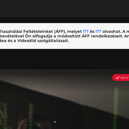
használási Feltételeinket (ÁFF), melyet
ITT
és
ITT
olvashat. A m
nybevételével Ön elfogadja a módosított ÁFF rendelkezéseit.
ea és a VideaKid szolgáltatásait.