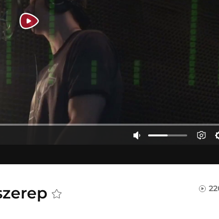
kszerep
22