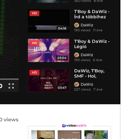
360 views
8 éve
T'Boy & DaWiz -
HD
Írd a többihez
(Rashid remix)
DaWiz
04:18
190 views
11 éve
T'Boy & DaWiz -
HD
Légió
DaWiz
03:04
199 views
6 éve
DaWiz, T'Boy,
HD
SMF - Hol,
mikor, miért?
DaWiz
03:47
527 views
7 éve
0 views