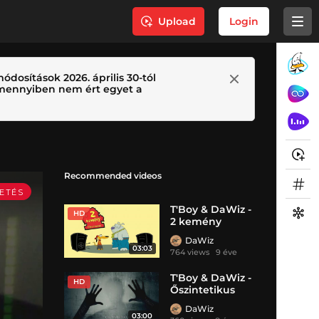
Upload
Login
ódosítások 2026. április 30-tól
 Amennyiben nem ért egyet a
Recommended videos
T'Boy & DaWiz -
HD
2 kemény
DaWiz
03:03
764 views
9 éve
T'Boy & DaWiz -
HD
Őszintetikus
DaWiz
03:00