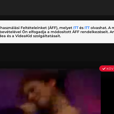
használási Feltételeinket (ÁFF), melyet
ITT
és
ITT
olvashat. A m
nybevételével Ön elfogadja a módosított ÁFF rendelkezéseit.
ea és a VideaKid szolgáltatásait.