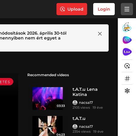
Upload
Login
ódosítások 2026. április 30-tól
 Amennyiben nem ért egyet a
Recommended videos
t.A.T.u Lena
Katina
nacsa17
03:33
2105 views
19 éve
t.A.T.u
nacsa17
2354 views
19 éve
04:23