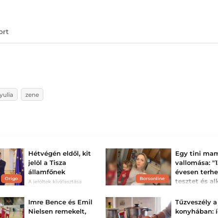
ort
yulia
zene
Hétvégén eldől, kit
Egy tini ma
jelöl a Tisza
vallomása: "
államfőnek
évesen terhe
Origo
Borsonline
tesztet és al
A jelöltek kiválasztása
még tart.
kaptam egy
barátnőm any
Imre Bence és Emil
Tűzveszély a
13 évesen esett t
Nielsen remekelt,
konyhában: 
évesen pedig me