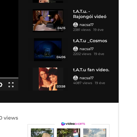
t.A.T.u. -
Rajongói videó
nacsa17
04:15
2381 views
19 éve
t.A.T.u _Cosmos
nacsa17
2202 views
19 éve
04:06
t.A.T.u fan video.
nacsa17
4087 views
19 éve
03:58
0 views