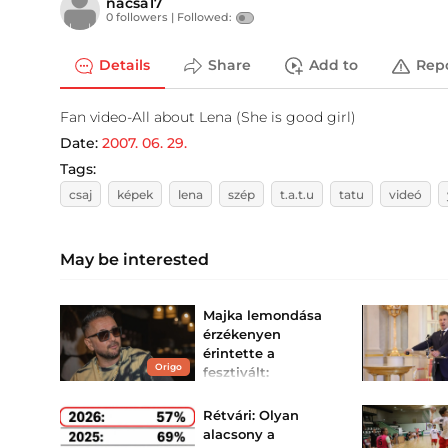
nacsa17
0 followers |
Followed:
Details
Share
Add to
Rep
Fan video-All about Lena (She is good girl)
Date:
2007. 06. 29.
Tags:
csaj
képek
lena
szép
t.a.t.u
tatu
videó
May be interested
Majka lemondása
érzékenyen
érintette a
Origo
fesztivált:
megszólaltak a
szervezők
Rétvári: Olyan
A koncert elmaradása a
alacsony a
látogatószámon is