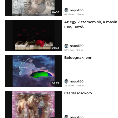
napoli50
04:16
43 views
13 éve
Az egyik szemem sír, a másik
meg nevet
napoli50
03:52
32 views
12 éve
Boldognak lenni
napoli50
03:57
29 views
12 éve
Csárdáscsokor5.
napoli50