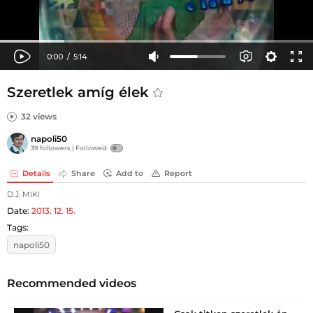
Szeretlek amíg élek
32 views
napoli50
39 followers |
Followed:
Details
Share
Add to
Report
D.J. MIKI
Date:
2013. 12. 15.
Tags:
napoli50
Recommended videos