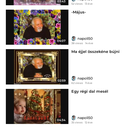
03:43
52 views
13 éve
-Május-
napoli50
04:07
38 views
14 éve
Ma éjjel összekéne bújni
napoli50
02:59
62 views
11 éve
Egy régi dal mesél
napoli50
04:34
35 views
12 éve