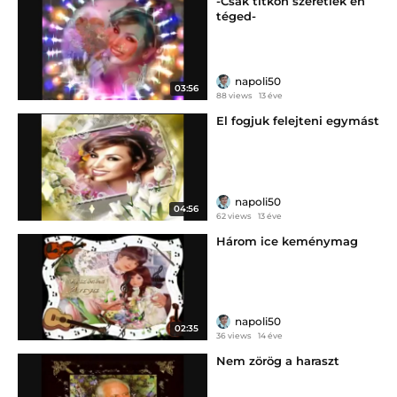
-Csak titkon szeretlek én
téged-
napoli50
03:56
88 views
13 éve
El fogjuk felejteni egymást
napoli50
04:56
62 views
13 éve
Három ice keménymag
napoli50
02:35
36 views
14 éve
Nem zörög a haraszt