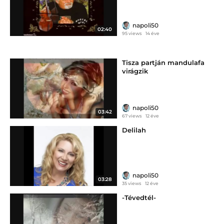
napoli50
02:40
95 views
14 éve
Tisza partján mandulafa
virágzik
napoli50
03:42
67 views
12 éve
Delilah
napoli50
03:28
35 views
12 éve
-Tévedtél-