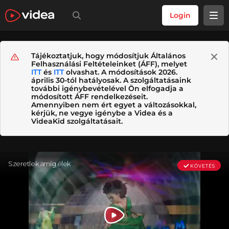
Login
Tájékoztatjuk, hogy módosítjuk Általános
Felhasználási Feltételeinket (ÁFF), melyet
ITT
és
ITT
olvashat. A módosítások 2026.
április 30-tól hatályosak. A szolgáltatásaink
további igénybevételével Ön elfogadja a
módosított ÁFF rendelkezéseit.
Amennyiben nem ért egyet a változásokkal,
kérjük, ne vegye igénybe a Videa és a
VideaKid szolgáltatásait.