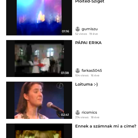
Ploited-Sziget
gumiszu
01:16
52 views
19 éve
PÁPAI ERIKA
farkas5045
01:38
104 views
16 éve
Loituma :-)
ricsmics
02:41
374 views
18 éve
Ennek a számnak mi a címe?