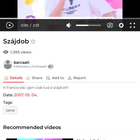
Szájdob
1.395 views
barcaati
0 followers |
Followed:
Details
Share
Add to
Report
A Francia srác igen csak tud a szájával!!!
Date:
2007. 05. 04.
Tags:
zene
Recommended videos