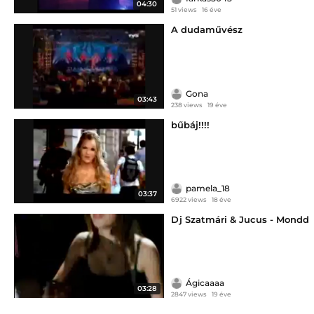
04:30
51 views
16 éve
A dudaművész
Gona
03:43
238 views
19 éve
bűbáj!!!!
pamela_18
03:37
6922 views
18 éve
Dj Szatmári & Jucus - Mondd
Ágicaaaa
03:28
2847 views
19 éve