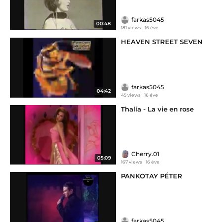
farkas5045
00:48
181 views
16 éve
HEAVEN STREET SEVEN
farkas5045
04:42
45 views
16 éve
Thalía - La vie en rose
Cherry.01
05:09
167 views
16 éve
PANKOTAY PÉTER
farkas5045