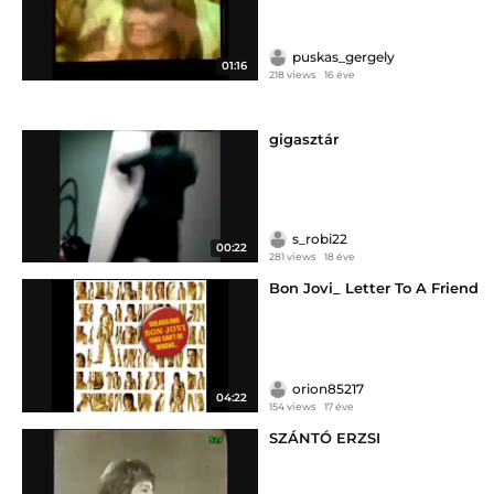
puskas_gergely
01:16
218 views
16 éve
gigasztár
s_robi22
00:22
281 views
18 éve
Bon Jovi_ Letter To A Friend
orion85217
04:22
154 views
17 éve
SZÁNTÓ ERZSI