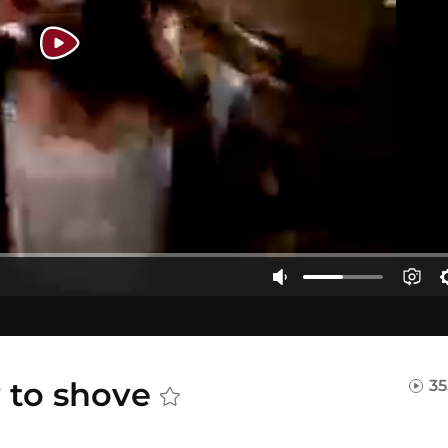
 to shove
35