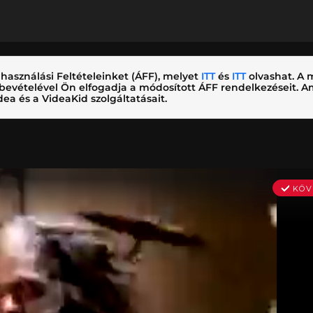
használási Feltételeinket (ÁFF), melyet
ITT
és
ITT
olvashat. A m
nybevételével Ön elfogadja a módosított ÁFF rendelkezéseit.
ea és a VideaKid szolgáltatásait.