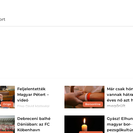
ort
Feljelentették
Már csak hón
Magyar Pétert –
vannak hátra
videó
éves nő azt h
Origo
Borsonline
megőrült
Filep Dávid közösségi
oldalán jelentette be,
Egy 28 éves nő az
hogy feljelentést tett a
megőrül, amikor 
Központi Nyomozó
Debreceni balhé
Gyász! Elhun
paranoia gyötörte
Főügyészségen.
Kiderült, hogy
Dániában: az FC
magyar bor- 
agydaganata van
Köbenhavn
pezsgőkultú
csak hónapjai v