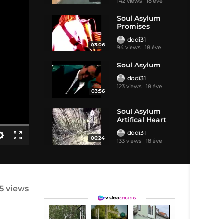
142 views
18 éve
Soul Asylum
Promises
Broken
dodi31
03:06
94 views
18 éve
Soul Asylum
dodi31
123 views
18 éve
03:56
Soul Asylum
Artifical Heart
dodi31
06:24
133 views
18 éve
5 views