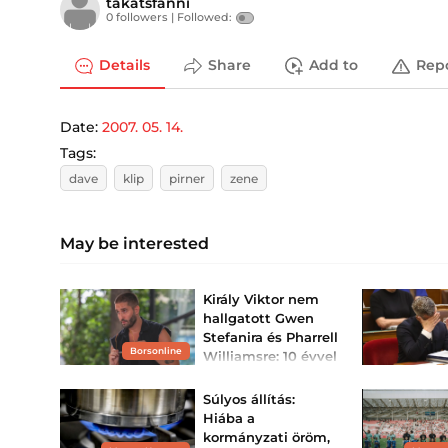
takatsfanni
0 followers |
Followed:
Details
Share
Add to
Rep
Date:
2007. 05. 14.
Tags:
dave
klip
pirner
zene
May be interested
Király Viktor nem
hallgatott Gwen
Stefanira és Pharrell
Borsonline
Williamsre: 10 évvel
később belátta,
igazuk ...
Súlyos állítás:
Az énekes elárulta, miben
Hiába a
változott az elmúlt
kormányzati öröm,
évtizedekben.