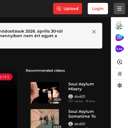
Upload
Login
ódosítások 2026. április 30-tól
 Amennyiben nem ért egyet a
Recommended videos
Soul Asylum
Misery
dodi31
03:51
127 views
18 éve
Soul Asylum
Sometime To
Return
dodi31
03:29