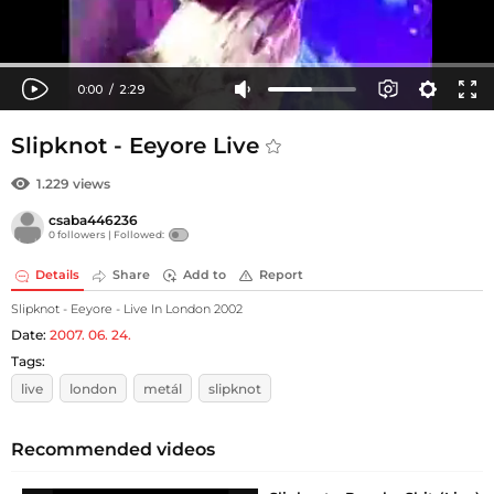
Slipknot - Eeyore Live
1.229 views
csaba446236
0 followers |
Followed:
Details
Share
Add to
Report
Slipknot - Eeyore - Live In London 2002
Date:
2007. 06. 24.
Tags:
live
london
metál
slipknot
Recommended videos