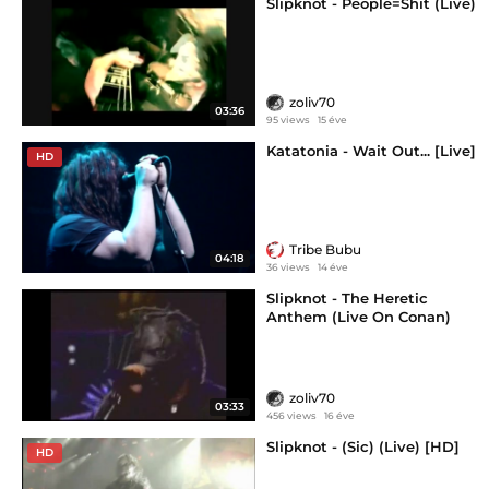
Slipknot - People=Shit (Live)
zoliv70
03:36
95 views
15 éve
Katatonia - Wait Out... [Live]
HD
Tribe Bubu
04:18
36 views
14 éve
Slipknot - The Heretic
Anthem (Live On Conan)
zoliv70
03:33
456 views
16 éve
Slipknot - (Sic) (Live) [HD]
HD