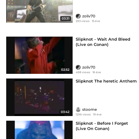
zoliv70
03:31
293 views
15 éve
Slipknot - Wait And Bleed
(Live on Conan)
zoliv70
02:52
498 views
16 éve
Slipknot The heretic Anthem
stoome
03:42
1296 views
19 éve
Slipknot - Before I Forget
(Live On Conan)