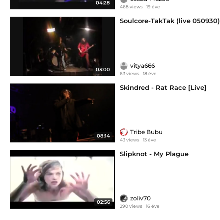
04:28
468 views
19 éve
Soulcore-TakTak (live 050930)
vitya666
03:00
63 views
18 éve
Skindred - Rat Race [Live]
Tribe Bubu
08:14
43 views
13 éve
Slipknot - My Plague
zoliv70
02:56
290 views
16 éve