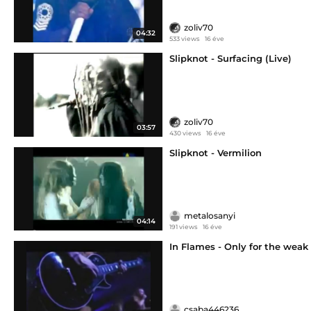
zoliv70
04:32
533 views
16 éve
Slipknot - Surfacing (Live)
zoliv70
03:57
430 views
16 éve
Slipknot - Vermilion
metalosanyi
04:14
191 views
16 éve
In Flames - Only for the weak
csaba446236