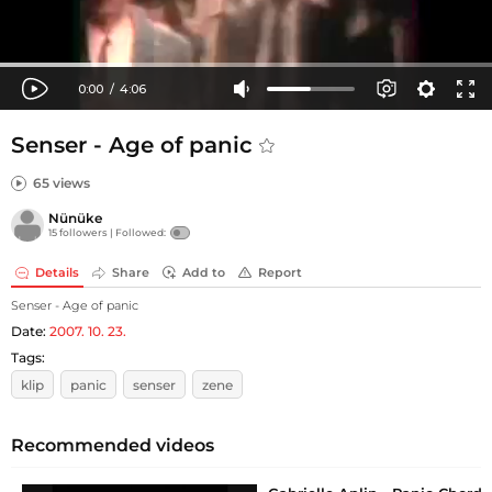
Senser - Age of panic
65 views
Nünüke
15 followers |
Followed:
Details
Share
Add to
Report
Senser - Age of panic
Date:
2007. 10. 23.
Tags:
klip
panic
senser
zene
Recommended videos