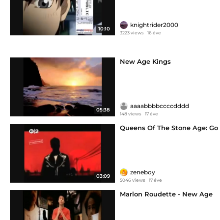
knightrider2000
10:10
3223 views
16 éve
New Age Kings
aaaabbbbccccdddd
05:38
148 views
17 éve
Queens Of The Stone Age: Go
zeneboy
03:09
5046 views
17 éve
Marlon Roudette - New Age