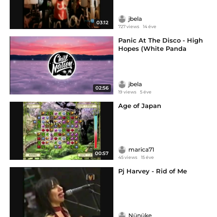
jbela
03:12
727 views
14 éve
Panic At The Disco - High
Hopes (White Panda
jbela
02:56
19 views
5 éve
Age of Japan
marica71
00:57
45 views
15 éve
Pj Harvey - Rid of Me
Nünüke