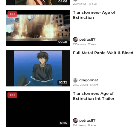
04:06
259 views
18 éve
Transformers- Age of
HD
Extinction
petrus87
00:38
275 views
12 éve
Full Metal Panic-Wait & Bleed
dragonnet
02:32
2242 views
19 éve
Transformers Age of
HD
Extinction Int Trailer
petrus87
01:15
107 views
12 éve