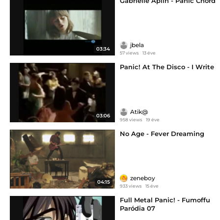
Gabrielle Aplin - Panic Chord
jbela
03:34
57 views
13 éve
Panic! At The Disco - I Write
Atik@
03:06
958 views
19 éve
No Age - Fever Dreaming
zeneboy
04:15
933 views
15 éve
Full Metal Panic! - Fumoffu
Paródia 07