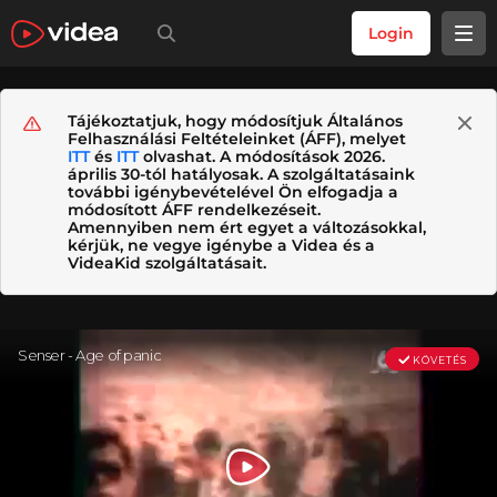
Login
Tájékoztatjuk, hogy módosítjuk Általános
Felhasználási Feltételeinket (ÁFF), melyet
ITT
és
ITT
olvashat. A módosítások 2026.
április 30-tól hatályosak. A szolgáltatásaink
további igénybevételével Ön elfogadja a
módosított ÁFF rendelkezéseit.
Amennyiben nem ért egyet a változásokkal,
kérjük, ne vegye igénybe a Videa és a
VideaKid szolgáltatásait.