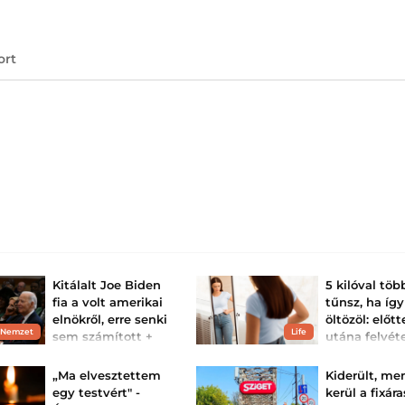
ort
Kitálalt Joe Biden
5 kilóval tö
fia a volt amerikai
tűnsz, ha így
elnökről, erre senki
öltözöl: előtt
 Nemzet
Life
sem számított +
utána felvét
videó
az előnytele
előnyös szet
Meglepő interjúban
„Ma elvesztettem
Kiderült, me
nyitotta meg a Biden
Nem csak a kilók
egy testvért" -
kerül a fixára
család legbelső
számítanak!
magánéletét Hunter