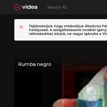
Search
Tájékoztatjuk, hogy módosítjuk Általános Fel
hatályosak. A szolgáltatásaink további igé
változásokkal, kérjük, ne vegye igénybe a Vid