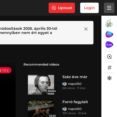
Upload
Login
ódosítások 2026. április 30-tól
 Amennyiben nem ért egyet a
Recommended videos
Száz éve már
napoli50
68 views
11 éve
04:04
Forró fagylalt
napoli50
105 views
12 éve
03:10