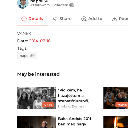
napoli50
39 followers |
Followed:
Details
Share
Add to
Rep
VANEK
Date:
2014. 07. 18.
Tags:
napoli50
May be interested
"Picikém, ha
hazajöttem a
szanatóriumból,
Origo
Magyar
hívlak. De már
nem" - Szívszorító
sorokat osztott
Baka András 2011-
meg Pres...
ben még nagy