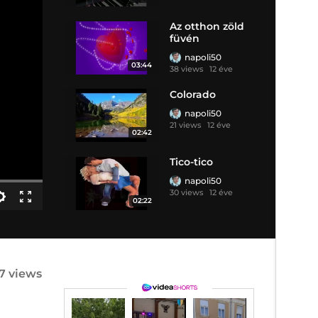
Az otthon zöld
füvén
napoli50
03:44
38 views
12 éve
Colorado
napoli50
21 views
12 éve
02:42
Tico-tico
napoli50
30 views
12 éve
02:22
37 views