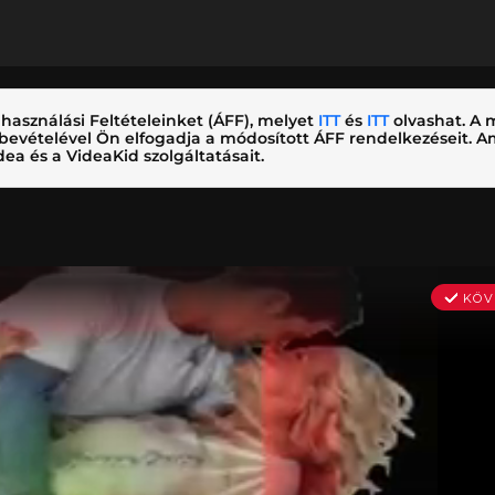
használási Feltételeinket (ÁFF), melyet
ITT
és
ITT
olvashat. A m
nybevételével Ön elfogadja a módosított ÁFF rendelkezéseit.
ea és a VideaKid szolgáltatásait.