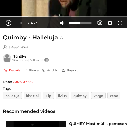
Quimby - Halleluja
3.455 views
Nünüke
15 followers |
Followed:
Details
Share
Add to
Report
Date:
2007. 07. 05.
Tags:
halleluja
kiss tibi
klip
livius
quimby
varga
zene
Recommended videos
QUIMBY Most múlik pontosan