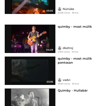
Nünüke
05:05
52218 views
18 éve
quimby - most múlik
disztroj
04:49
4760 views
19 éve
quimby - most múlik
pontosan
vadvi
03:36
11940 views
20 éve
Quimby - Hullabár