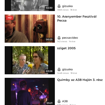
gizuska
02:30
1368 views
18 éve
10. Aranyember Fesztivál
HD
Pecsa
pecsavideo
00:25
143 views
14 éve
sziget 2005
gizuska
03:28
1448 views
18 éve
Quimby az A38 Hajón 3. rész
A38
05:21
676 views
15 éve