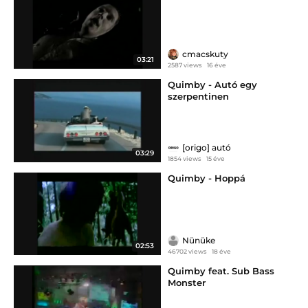
cmacskuty
03:21
2587 views
16 éve
Quimby - Autó egy
szerpentinen
[origo] autó
03:29
1854 views
15 éve
Quimby - Hoppá
Nünüke
02:53
46702 views
18 éve
Quimby feat. Sub Bass
Monster