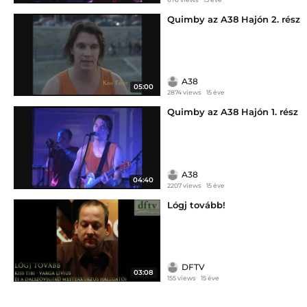
Quimby az A38 Hajón 2. rész
A38
05:00
2874 views
15 éve
Quimby az A38 Hajón 1. rész
A38
04:40
2207 views
15 éve
Lógj tovább!
DFTV
03:08
155 views
15 éve