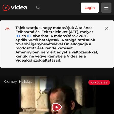
Login
Tájékoztatjuk, hogy módosítjuk Általános
Felhasználási Feltételeinket (ÁFF), melyet
ITT
és
ITT
olvashat. A módosítások 2026.
április 30-tól hatályosak. A szolgáltatásaink
további igénybevételével Ön elfogadja a
módosított ÁFF rendelkezéseit.
Amennyiben nem ért egyet a változásokkal,
kérjük, ne vegye igénybe a Videa és a
VideaKid szolgáltatásait.