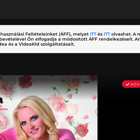
használási Feltételeinket (ÁFF), melyet
ITT
és
ITT
olvashat. A m
nybevételével Ön elfogadja a módosított ÁFF rendelkezéseit.
ea és a VideaKid szolgáltatásait.