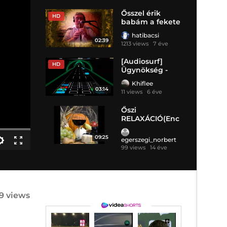
Ősszel érik
HD
babám a fekete
szőlő_Házunk
hatibacsi
előtt
02:39
1213 views
7 éve
[Audiosurf]
HD
Ügynökség -
Véget ért a nyár
Khiflee
03:14
11 views
6 éve
Őszi
RELAXÁCIÓ(Enc
hanted Journ
09:25
egerszegi_norbert
99 views
14 éve
19 views