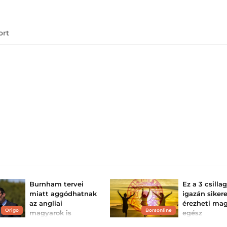
ort
Burnham tervei
Ez a 3 csilla
miatt aggódhatnak
igazán siker
az angliai
érezheti ma
Origo
Borsonline
magyarok is
egész
augusztusb
Az új brit miniszterelnök