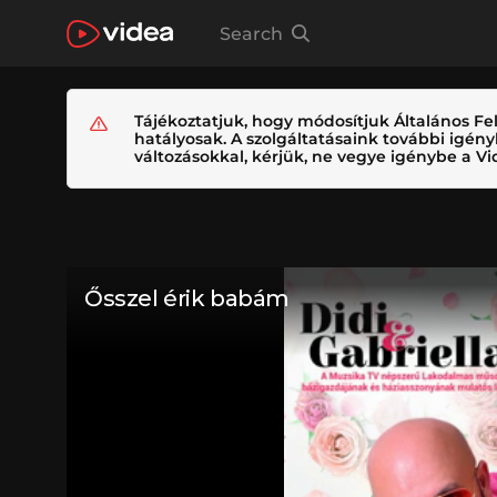
Search
Tájékoztatjuk, hogy módosítjuk Általános Fel
hatályosak. A szolgáltatásaink további igé
változásokkal, kérjük, ne vegye igénybe a Vid