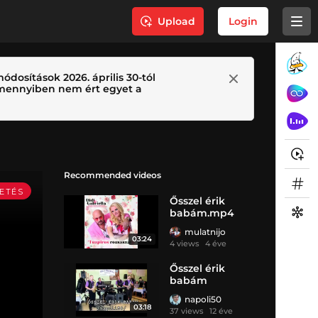
Upload
Login
ódosítások 2026. április 30-tól
 Amennyiben nem ért egyet a
Recommended videos
Ősszel érik
babám.mp4
mulatnijo
03:24
4 views
4 éve
Ősszel érik
babám
napoli50
03:18
37 views
12 éve