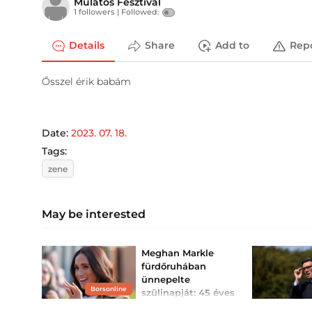
Mulatós Fesztivál
1 followers |
Followed:
Details
Share
Add to
Rep
Ősszel érik babám
Date:
2023. 07. 18.
Tags:
zene
May be interested
Meghan Markle
fürdőruhában
ünnepelte
Borsonline
szülinapját: 45 éves
lett Harry herceg