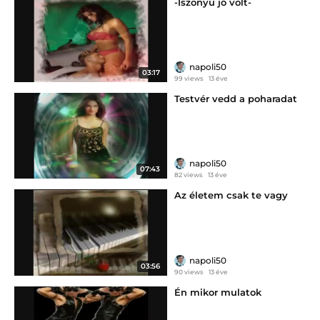
-Iszonyú jó volt-
napoli50
03:17
99 views
13 éve
Testvér vedd a poharadat
napoli50
07:43
82 views
13 éve
Az életem csak te vagy
napoli50
03:56
90 views
13 éve
Én mikor mulatok