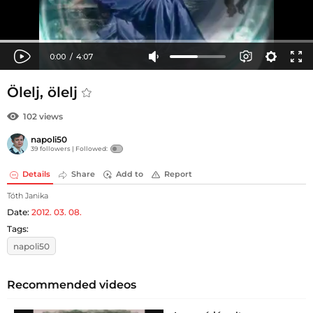
Ölelj, ölelj
102 views
napoli50
39 followers |
Followed:
Details
Share
Add to
Report
Tóth Janika
Date:
2012. 03. 08.
Tags:
napoli50
Recommended videos