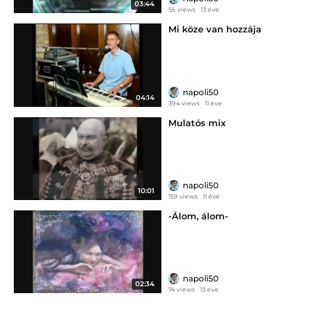
03:44
56 views
13 éve
Mi köze van hozzája
napoli50
04:14
394 views
11 éve
Mulatós mix
napoli50
10:01
159 views
11 éve
-Álom, álom-
napoli50
02:34
74 views
13 éve