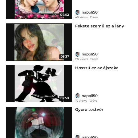
napoli50
04:02
49 views
13 éve
Fekete szemű ez a lány
napoli50
05:37
174 views
13 éve
Hosszú ez az éjszaka
napoli50
02:58
72 views
13 éve
Gyere testvér
napoli50