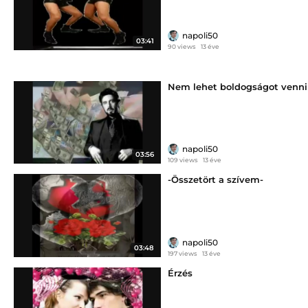
napoli50
03:41
90 views
13 éve
Nem lehet boldogságot venni
napoli50
03:56
109 views
13 éve
-Összetört a szívem-
napoli50
03:48
197 views
13 éve
Érzés