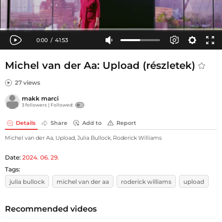
Michel van der Aa: Upload (részletek)
27 views
makk marci
3 followers |
Followed:
Details
Share
Add to
Report
Michel van der Aa, Upload, Julia Bullock, Roderick Williams
Date:
2024. 06. 29.
Tags:
julia bullock
michel van der aa
roderick williams
upload
Recommended videos