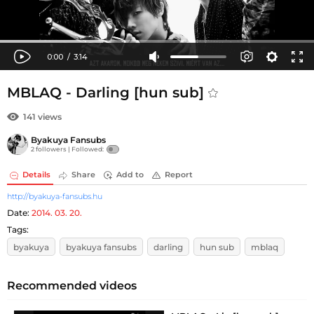
MBLAQ - Darling [hun sub]
141 views
Byakuya Fansubs
2 followers |
Followed:
Details
Share
Add to
Report
http://byakuya-fansubs.hu
Date:
2014. 03. 20.
Tags:
byakuya
byakuya fansubs
darling
hun sub
mblaq
Recommended videos