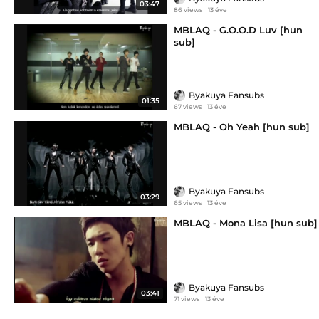
03:47
86 views
13 éve
MBLAQ - G.O.O.D Luv [hun
sub]
Byakuya Fansubs
01:35
67 views
13 éve
MBLAQ - Oh Yeah [hun sub]
Byakuya Fansubs
03:29
65 views
13 éve
MBLAQ - Mona Lisa [hun sub]
Byakuya Fansubs
03:41
71 views
13 éve