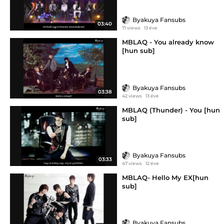
Byakuya Fansubs
03:40
71 views
13 éve
MBLAQ - You already know
[hun sub]
Byakuya Fansubs
03:38
42 views
13 éve
MBLAQ (Thunder) - You [hun
sub]
Byakuya Fansubs
03:33
47 views
12 éve
MBLAQ- Hello My EX[hun
sub]
Byakuya Fansubs