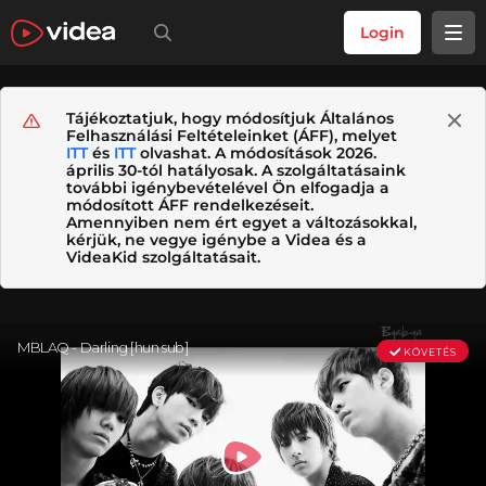
Login
Tájékoztatjuk, hogy módosítjuk Általános
Felhasználási Feltételeinket (ÁFF), melyet
ITT
és
ITT
olvashat. A módosítások 2026.
április 30-tól hatályosak. A szolgáltatásaink
további igénybevételével Ön elfogadja a
módosított ÁFF rendelkezéseit.
Amennyiben nem ért egyet a változásokkal,
kérjük, ne vegye igénybe a Videa és a
VideaKid szolgáltatásait.