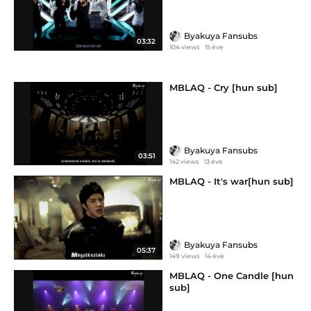
Byakuya Fansubs
03:32
104 views
15 éve
MBLAQ - Cry [hun sub]
Byakuya Fansubs
03:51
142 views
13 éve
MBLAQ - It's war[hun sub]
Byakuya Fansubs
05:37
149 views
14 éve
MBLAQ - One Candle [hun
sub]