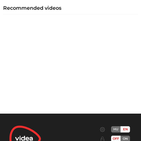
Recommended videos
HU
EN
OFF
ON