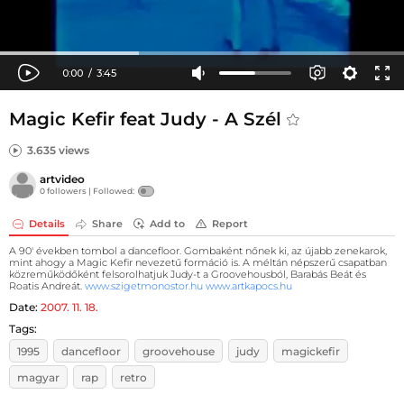
Magic Kefir feat Judy - A Szél
3.635 views
artvideo
0 followers |
Followed:
Details
Share
Add to
Report
A 90' években tombol a dancefloor. Gombaként nőnek ki, az újabb zenekarok,
mint ahogy a Magic Kefir nevezetű formáció is. A méltán népszerű csapatban
közreműködőként felsorolhatjuk Judy-t a Groovehousból, Barabás Beát és
Roatis Andreát.
www.szigetmonostor.hu
www.artkapocs.hu
Date:
2007. 11. 18.
Tags:
1995
dancefloor
groovehouse
judy
magickefir
magyar
rap
retro