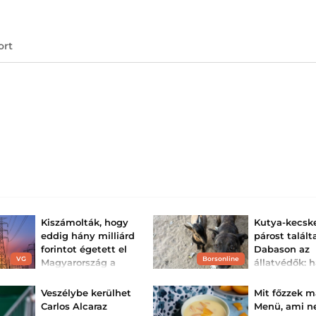
ort
Kiszámolták, hogy
Kutya-kecsk
eddig hány milliárd
párost talált
forintot égetett el
Dabason az
VG
Borsonline
Magyarország a
állatvédők: 
Paksi Atomerőmű
elszakítják ő
leállása mi...
egymástól,
Veszélybe kerülhet
Mit főzzek m
mindketten
Aggasztó számokat látni
Carlos Alcaraz
Menü, ami 
egy friss kalkulációban.
hangos...