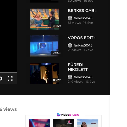
60 views
16 éve
BERKES GABI:
farkas5045
55 views
16 éve
08:59
VÖRÖS EDIT :
farkas5045
26 views
16 éve
03:58
FÜREDI
NIKOLETT
farkas5045
03:27
249 views
16 éve
6 views