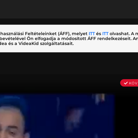
használási Feltételeinket (ÁFF), melyet
ITT
és
ITT
olvashat. A m
nybevételével Ön elfogadja a módosított ÁFF rendelkezéseit.
ea és a VideaKid szolgáltatásait.