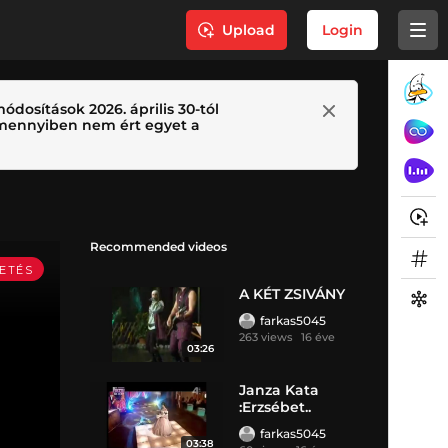
Upload
Login
ódosítások 2026. április 30-tól
 Amennyiben nem ért egyet a
Recommended videos
A KÉT ZSIVÁNY
farkas5045
263 views
16 éve
03:26
Janza Kata
:Erzsébet..
farkas5045
03:38