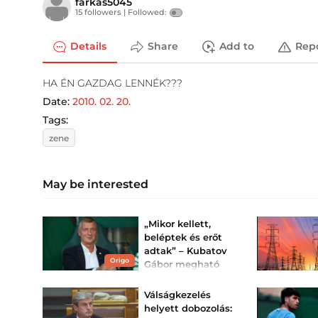
farkas5045
15 followers |
Followed:
Details
Share
Add to
Rep
HA ÉN GAZDAG LENNÉK???
Date:
2010. 02. 20.
Tags:
zene
May be interested
„Mikor kellett,
beléptek és erőt
adtak” – Kubatov
Origo
Gábor megható
üzenete a Fradi-
tábornak
Válságkezelés
A Fradi pokoli hőségben
helyett dobozolás:
győzte le a lengyel Górnik