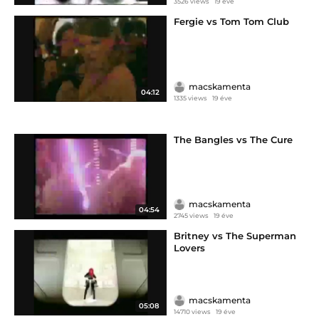
3526 views
19 éve
Fergie vs Tom Tom Club
macskamenta
04:12
1335 views
19 éve
The Bangles vs The Cure
macskamenta
04:54
2745 views
19 éve
Britney vs The Superman
Lovers
macskamenta
05:08
14710 views
19 éve