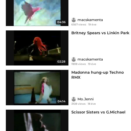
macskamenta
04:36
6567 views
19 éve
Britney Spears vs Linkin Park
macskamenta
02:28
11818 views
19 éve
Madonna hung-up Techno
RMX
Mo.Jenni
04:14
3108 views
18 éve
Scissor Sisters vs G.Michael