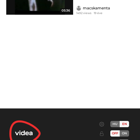
macskamenta
05:36
1492 views
19 éve
HU
EN
OFF
ON