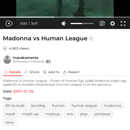
Madonna vs Human League
4.563 views
macskamenta
22 followers |
Followed:
Details
Share
Add to
Report
Madonna vs Human League - Power of Human Egy újabb Madonna sláger egy
újabb 80-as évekbeli klasszikussal (Human League: Human) párosítva.
Date:
2007. 07. 05.
Tags:
80-as évek
bootleg
human
human league
madonna
mash
mash-up
mashup
mix
pop
szintipop
zene