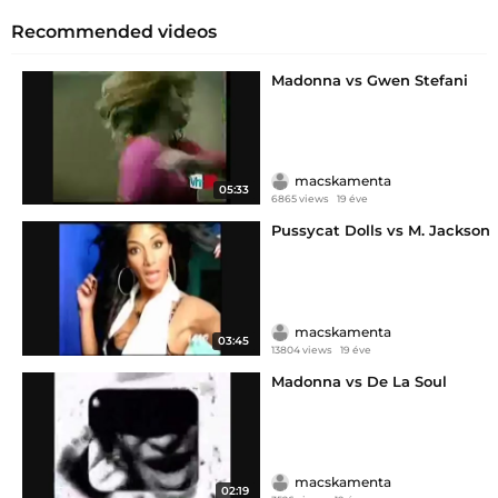
Recommended videos
Madonna vs Gwen Stefani
macskamenta
05:33
6865 views
19 éve
Pussycat Dolls vs M. Jackson
macskamenta
03:45
13804 views
19 éve
Madonna vs De La Soul
macskamenta
02:19