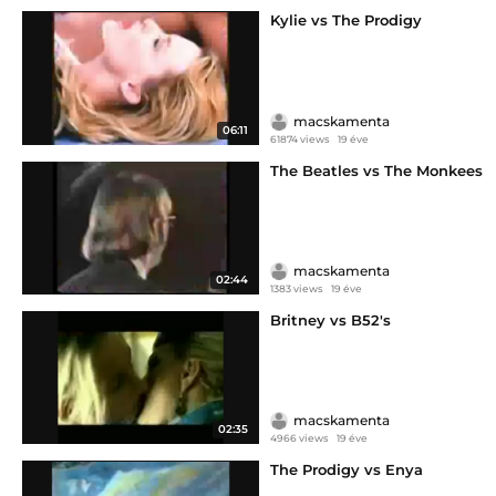
Kylie vs The Prodigy
macskamenta
06:11
61874 views
19 éve
The Beatles vs The Monkees
macskamenta
02:44
1383 views
19 éve
Britney vs B52's
macskamenta
02:35
4966 views
19 éve
The Prodigy vs Enya