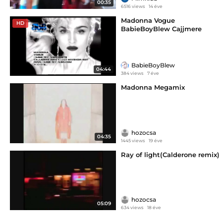
00:35
6516 views
14 éve
Madonna Vogue
HD
BabieBoyBlew Cajjmere
BabieBoyBlew
04:44
384 views
7 éve
Madonna Megamix
hozocsa
04:35
1445 views
19 éve
Ray of light(Calderone remix)
hozocsa
05:09
634 views
18 éve