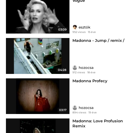
Vogue
esztók
03:09
952 views
15 éve
Madonna - Jump / remix /
hozocsa
04:28
912 views
18 éve
Madonna Profecy
hozocsa
03:17
894 views
19 éve
Madonna: Love Profusion
Remix