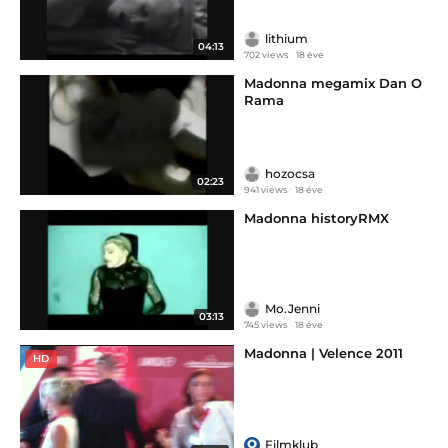
lithium
04:13
702 views
18 éve
Madonna megamix Dan O
Rama
hozocsa
02:23
941 views
18 éve
Madonna historyRMX
Mo.Jenni
03:13
745 views
18 éve
Madonna | Velence 2011
HD
Filmklub