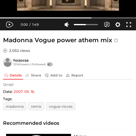
Madonna Vogue power athem mix
2.052 views
hozocsa
13 followers |
Followed:
Details
Share
Add to
Report
Qrvajó
Date:
2007. 05. 16.
Tags:
madonna
remix
vogue vicces
Recommended videos