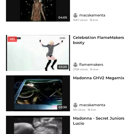
macskamenta
04:05
1687 views
18 éve
Celebration FlameMakers
HD
booty
flamemakers
03:20
2758 views
16 éve
Madonna GHV2 Megamix
macskamenta
03:30
515 views
18 éve
Madonna - Secret Juniors
Lucio