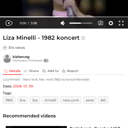
Liza Minelli - 1982 koncert
514 views
kisherceg
2 followers |
Followed:
Details
Share
Add to
Report
Liza Minelli - New York, Nev York 1982-es koncertfelvétel
Date:
2008. 01. 09.
Tags:
1982
live
liza
minelli
new york
zene
élő
Recommended videos