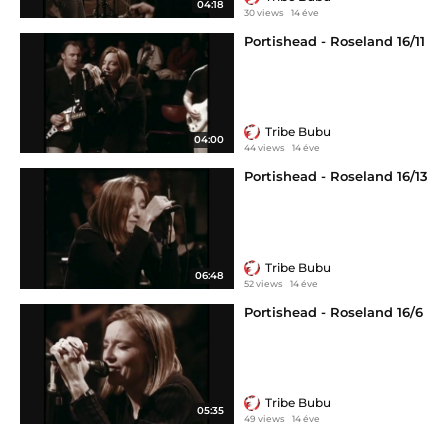
04:18
30 views
14 éve
Portishead - Roseland 16/11
Tribe Bubu
04:00
44 views
14 éve
Portishead - Roseland 16/13
Tribe Bubu
06:48
52 views
14 éve
Portishead - Roseland 16/6
Tribe Bubu
05:35
49 views
14 éve