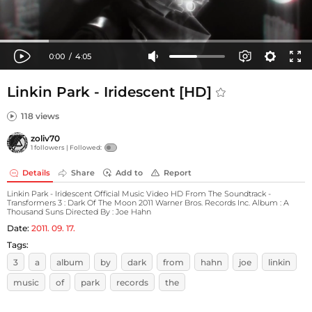
Linkin Park - Iridescent [HD]
118 views
zoliv70
1 followers |
Followed:
Details
Share
Add to
Report
Linkin Park - Iridescent Official Music Video HD From The Soundtrack -
Transformers 3 : Dark Of The Moon 2011 Warner Bros. Records Inc. Album : A
Thousand Suns Directed By : Joe Hahn
Date:
2011. 09. 17.
Tags:
3
a
album
by
dark
from
hahn
joe
linkin
music
of
park
records
the