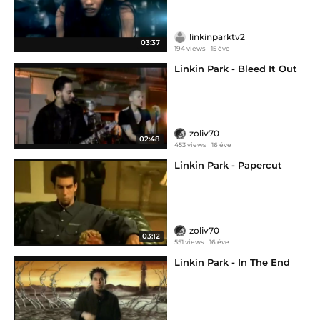
linkinparktv2
03:37
194 views
15 éve
Linkin Park - Bleed It Out
zoliv70
02:48
453 views
16 éve
Linkin Park - Papercut
zoliv70
03:12
551 views
16 éve
Linkin Park - In The End