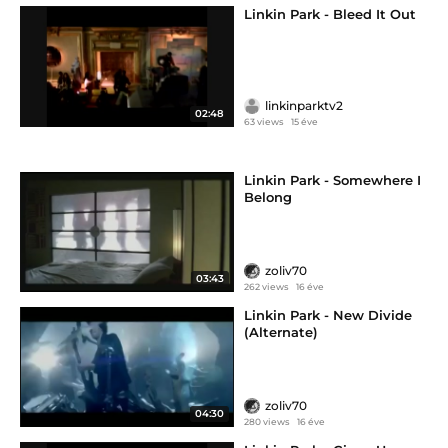
Linkin Park - Bleed It Out
linkinparktv2
02:48
63 views
15 éve
Linkin Park - Somewhere I
Belong
zoliv70
03:43
262 views
16 éve
Linkin Park - New Divide
(Alternate)
zoliv70
04:30
280 views
16 éve