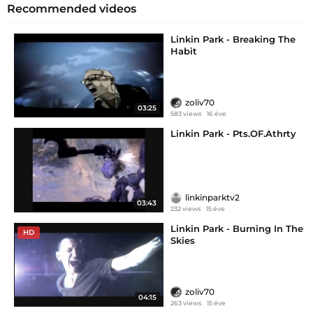
Recommended videos
Linkin Park - Breaking The
Habit
zoliv70
03:25
583 views
16 éve
Linkin Park - Pts.OF.Athrty
linkinparktv2
03:43
232 views
15 éve
Linkin Park - Burning In The
HD
Skies
zoliv70
04:15
263 views
15 éve