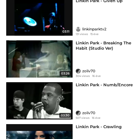
Linkin Park - Given Up
linkinparktv2
03:11
131 views
15 éve
Linkin Park - Breaking The
Habit (Studio Ver)
zoliv70
03:26
304 views
16 éve
Linkin Park - Numb/Encore
zoliv70
03:30
507 views
16 éve
Linkin Park - Crawling