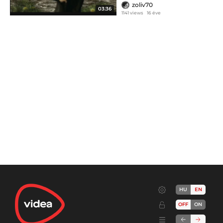
zoliv70
03:36
1141 views
16 éve
HU
EN
OFF
ON