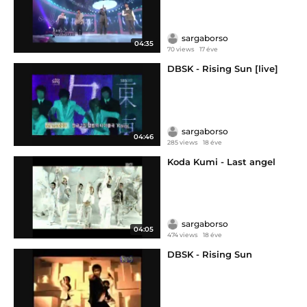
sargaborso
04:35
70 views
17 éve
DBSK - Rising Sun [live]
sargaborso
04:46
285 views
18 éve
Koda Kumi - Last angel
sargaborso
04:05
474 views
18 éve
DBSK - Rising Sun