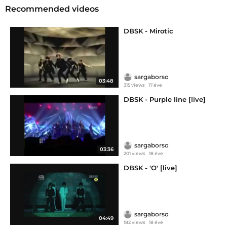
Recommended videos
DBSK - Mirotic
sargaborso
03:48
315 views
17 éve
DBSK - Purple line [live]
sargaborso
03:36
201 views
18 éve
DBSK - 'O' [live]
sargaborso
04:49
182 views
18 éve