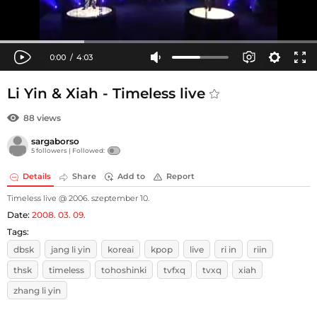
Li Yin & Xiah - Timeless live
88 views
sargaborso
5 followers |
Followed:
Details
Share
Add to
Report
Timeless live @ 2006. szeptember 10.
Date:
2008. 03. 09.
Tags:
dbsk
jang li yin
koreai
kpop
live
ri in
riin
thsk
timeless
tohoshinki
tvfxq
tvxq
xiah
zhang li yin