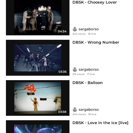
DBSK - Choosey Lover
sargaborso
04:34
202 views
18 éve
DBSK - Wrong Number
sargaborso
03:36
215 views
17 éve
DBSK - Balloon
sargaborso
03:58
244 views
18 éve
DBSK - Love in the ice [live]