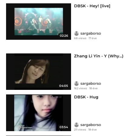
DBSK - Hey! [live]
sargaborso
02:26
68 views
17 éve
Zhang Li Yin - Y (Why...)
sargaborso
04:05
162 views
18 éve
DBSK - Hug
sargaborso
03:54
211 views
18 éve