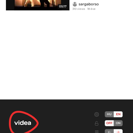
sargaborso
05:17
310 views
18 éve
HU
EN
OFF
ON