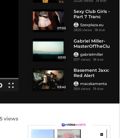
32126 views
19 éve
Sexy Club Girls -
Part 7 Tranc
Szexplaza.eu
07:05
3825 views
18 éve
Gabriel Miller-
MasterOfTheClu
b
gabrielmiller
03:10
507 views
18 éve
Basement Jaxx:
Red Alert
macskamenta
03:42
369 views
19 éve
25 views