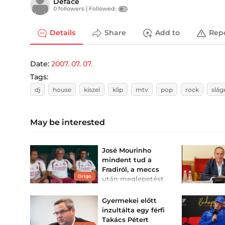
Deface
0 followers |
Followed:
Details
Share
Add to
Rep
Date:
2007. 07. 07.
Tags:
dj
house
kiszel
klip
mtv
pop
rock
slág
May be interested
José Mourinho
mindent tud a
Fradiról, a meccs
Origo
után meglepetést
okozott
A Real Madrid 2-1-re verte
Gyermekei előtt
a Ferencvárost barátságos
inzultálta egy férfi
mérkőzésen.
Takács Pétert