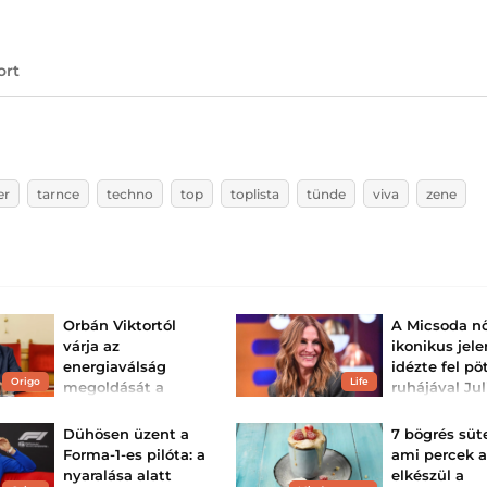
ort
er
tarnce
techno
top
toplista
tünde
viva
zene
Orbán Viktortól
A Micsoda nő
várja az
ikonikus jel
energiaválság
idézte fel pö
Origo
Life
megoldását a
ruhájával Jul
tiszás képviselő,
Roberts − Vi
saját követői is
Wardnak öltöz
Dühösen üzent a
7 bögrés sü
kinevették
Vivian Wardnak ö
Forma-1-es pilóta: a
ami percek a
unokahúga, Em
Borics Mihályt és Szimon
nyaralása alatt
elkészül a
Roberts esküvőjé
Renátát is emlékeztették