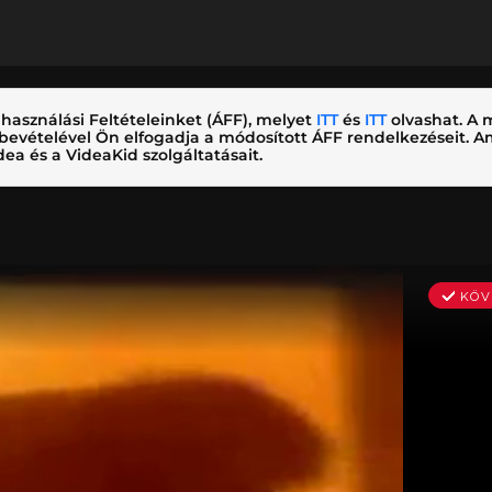
használási Feltételeinket (ÁFF), melyet
ITT
és
ITT
olvashat. A m
nybevételével Ön elfogadja a módosított ÁFF rendelkezéseit.
ea és a VideaKid szolgáltatásait.