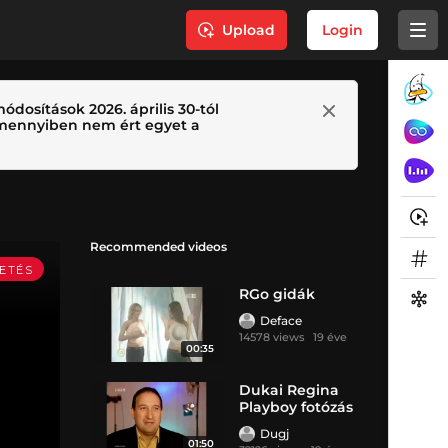
Upload
Login
ódosítások 2026. április 30-tól
 Amennyiben nem ért egyet a
Recommended videos
RGo gidák
Deface
14578 views
19 éve
00:35
Dukai Regina
Playboy fotózás
Dugj
01:50