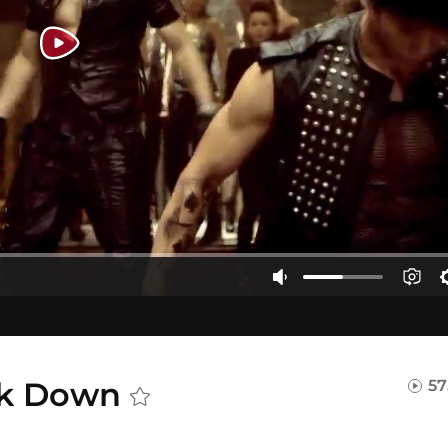
ak Down
57