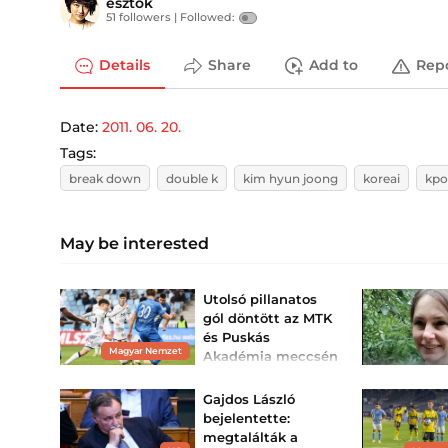
esztók
51 followers |
Followed:
Details
Share
Add to
Rep
Date:
2011. 06. 20.
Tags:
break down
double k
kim hyun joong
koreai
kp
May be interested
Utolsó pillanatos
gól döntött az MTK
és Puskás
Magyar Nemzet
Akadémia meccsén
Elkezdődött a labdarúgó
NB I 3. fordulója.
Gajdos László
bejelentette:
megtalálták a