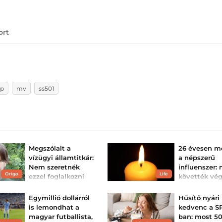
ort
op
mv
ss501
Megszólalt a
26 évesen m
vízügyi államtitkár:
a népszerű
Nem szeretnék
influenszer: 
Origo
Life
ezzel foglalkozni
követték vég
ritka rákkal v
Kelemen Ágnest a Hír TV
kereste meg a
harcát
Egymillió dollárról
Hűsítő nyári
szabadságáról szóló
értesülések miatt.
Csaknem három 
is lemondhat a
kedvenc a S
osztotta meg köve
magyar futballista,
ban: most 5
ritka daganatos