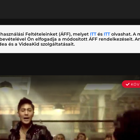
használási Feltételeinket (ÁFF), melyet
ITT
és
ITT
olvashat. A m
nybevételével Ön elfogadja a módosított ÁFF rendelkezéseit.
ea és a VideaKid szolgáltatásait.