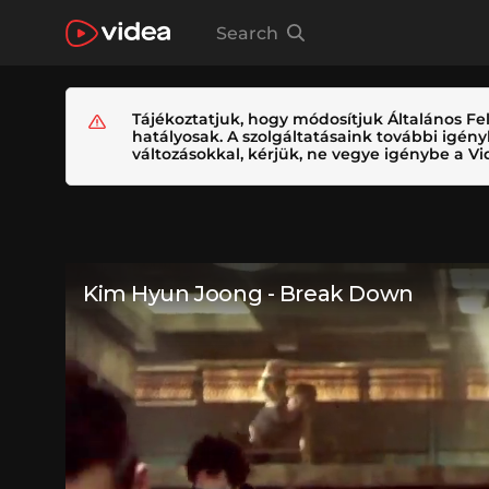
Search
Tájékoztatjuk, hogy módosítjuk Általános Fel
hatályosak. A szolgáltatásaink további igé
változásokkal, kérjük, ne vegye igénybe a Vid