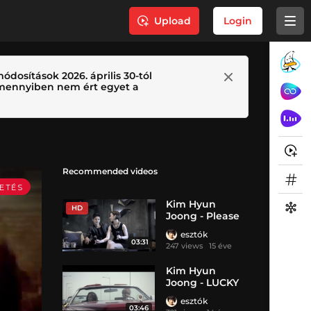
Upload
Login
ódosítások 2026. április 30-tól
 Amennyiben nem ért egyet a
Recommended videos
Kim Hyun
HD
Joong - Please
esztók
03:31
247 views
15 éve
Kim Hyun
Joong - LUCKY
GUY
esztók
03:46