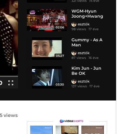
321 views
14 éve
WGM-Hyun
Joong+Hwang
Bo
esztók
02:06
98 views
17 éve
Gummy - As A
Man
esztók
05:27
87 views
16 éve
Kim Jun - Jun
Be OK
esztók
03:30
137 views
17 éve
5 views