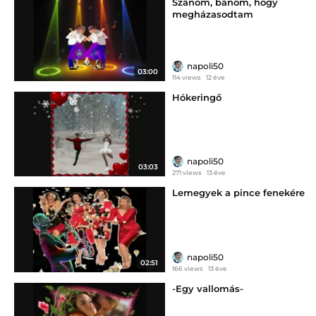
Szánom, bánom, hogy
megházasodtam
napoli50
03:00
114 views
12 éve
Hókeringő
napoli50
03:03
271 views
13 éve
Lemegyek a pince fenekére
napoli50
02:51
166 views
13 éve
-Egy vallomás-