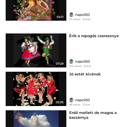
napoli50
04:11
121 views
14 éve
Érik a ropogós cseresznye
napoli50
07:29
104 views
12 éve
Jó estét kívánok
napoli50
02:35
56 views
12 éve
Erdő mellett de magos a
kaszárnya