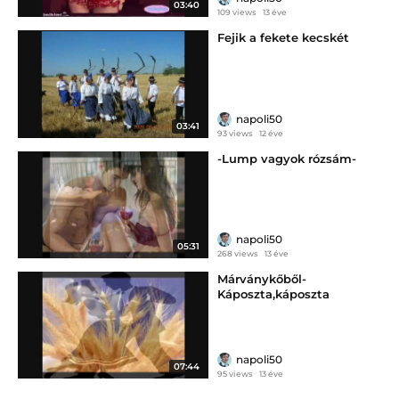
03:40
109 views
13 éve
Fejik a fekete kecskét
napoli50
03:41
93 views
12 éve
-Lump vagyok rózsám-
napoli50
05:31
268 views
13 éve
Márványkőből-
Káposzta,káposzta
napoli50
07:44
95 views
13 éve