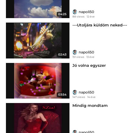
napoli50
04:25
88 views
12 éve
---Utoljára küldöm neked---
napoli50
02:43
151 views
13 éve
Jó volna egyszer
napoli50
03:54
147 views
14 éve
Mindig mondtam
napoli50