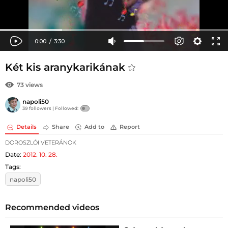
Két kis aranykarikának
73 views
napoli50
39 followers |
Followed:
Details
Share
Add to
Report
DOROSZLÓI VETERÁNOK
Date:
2012. 10. 28.
Tags:
napoli50
Recommended videos