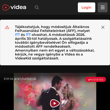
Login
Tájékoztatjuk, hogy módosítjuk Általános
Felhasználási Feltételeinket (ÁFF), melyet
ITT
és
ITT
olvashat. A módosítások 2026.
április 30-tól hatályosak. A szolgáltatásaink
további igénybevételével Ön elfogadja a
módosított ÁFF rendelkezéseit.
Amennyiben nem ért egyet a változásokkal,
kérjük, ne vegye igénybe a Videa és a
VideaKid szolgáltatásait.