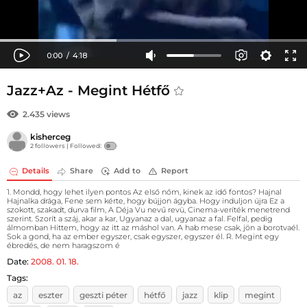
Jazz+Az - Megint Hétfő
2.435 views
kisherceg
2 followers |
Followed:
Details
Share
Add to
Report
1. Mondd, hogy lehet ilyen pontos Az első nőm, kinek az idő fontos? Hajnal
Hajnalka drága, Fene sem kérte, hogy bújjon ágyba. Hogy induljon újra Ez a
szokott, szakadt, durva film, A Déja Vu nevű revü, Cinema-veríték menetrend
szerint. Szorít a száj, akar a kar, Ugyanaz a dal, ugyanaz a fal. Felfal, pedig
álmomban Hittem, hogy az itt az máshol van. A hab mese csak, jön a borotvaél.
Sok a gond, ha az ember egyszer, csak egyszer, egyszer él. R. Megint egy
ébredés, de nem haragszom é
Date:
2008. 01. 18.
Tags:
az
eszter
geszti péter
hétfő
jazz
klip
megint