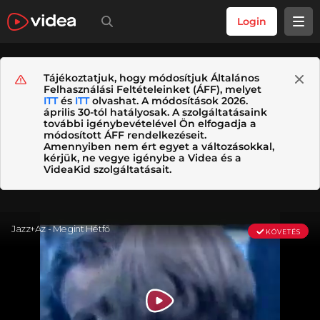
Login
Tájékoztatjuk, hogy módosítjuk Általános
Felhasználási Feltételeinket (ÁFF), melyet
ITT
és
ITT
olvashat. A módosítások 2026.
április 30-tól hatályosak. A szolgáltatásaink
további igénybevételével Ön elfogadja a
módosított ÁFF rendelkezéseit.
Amennyiben nem ért egyet a változásokkal,
kérjük, ne vegye igénybe a Videa és a
VideaKid szolgáltatásait.