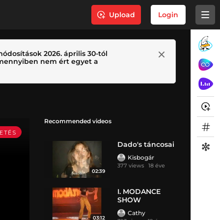
Upload
Login
ódosítások 2026. április 30-tól
 Amennyiben nem ért egyet a
Recommended videos
Dado's táncosai
Kisbogár
377 views
18 éve
02:39
I. MODANCE
SHOW
Cathy
03:12