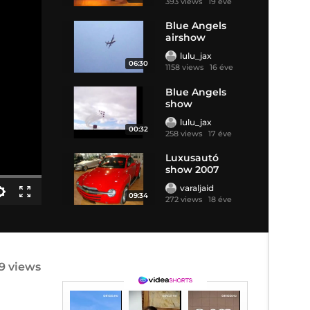
393 views
19 éve
Blue Angels
airshow
lulu_jax
06:30
1158 views
16 éve
Blue Angels
show
lulu_jax
00:32
258 views
17 éve
Luxusautó
show 2007
varaljaid
09:34
272 views
18 éve
9 views