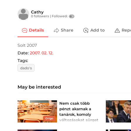
Cathy
0 followers |
Followed:
Details
Share
Add to
Rep
Solt 2007
Date:
2007. 02. 12.
Tags:
dado's
May be interested
Nem csak több
pénzt akarnak a
tanárok, komoly
Origo
változásokat sürget
a PDSZ