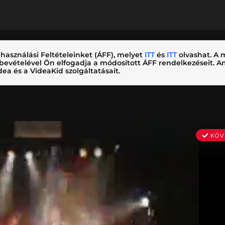
használási Feltételeinket (ÁFF), melyet
ITT
és
ITT
olvashat. A m
nybevételével Ön elfogadja a módosított ÁFF rendelkezéseit.
ea és a VideaKid szolgáltatásait.