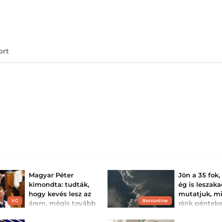
ort
Magyar Péter
Jön a 35 fok,
kimondta: tudták,
ég is leszaka
hogy kevés lesz az
mutatjuk, mi
VG
Borsonline
áram, mégis tovább
ránk péntek
növelték az
Pénteken is kitar
meleg, a hőmérs
igényeket – egy