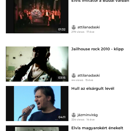
Elvis imitátor a Budai várban
attilanadaski
01:32
279 views
17 éve
Jailhouse rock 2010 - klipp
attilanadaski
03:15
44 views
15 éve
Hull az elsárgult levél
jázminvirág
04:11
334 views
14 éve
Elvis magyarokért énekelt