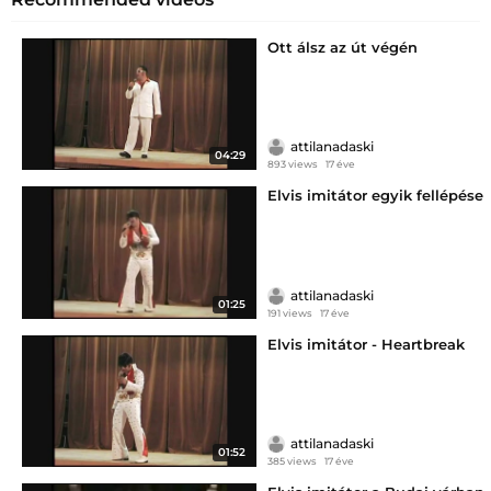
Ott álsz az út végén
attilanadaski
04:29
893 views
17 éve
Elvis imitátor egyik fellépése
attilanadaski
01:25
191 views
17 éve
Elvis imitátor - Heartbreak
attilanadaski
01:52
385 views
17 éve