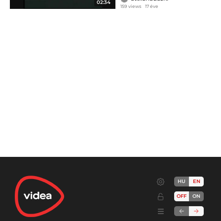
02:34
159 views
17 éve
HU
EN
OFF
ON