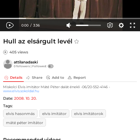
Hull az elsárgult levél
405 views
attilanadaski
0 followers |
Followed:
Details
Share
Add to
Report
Miskolci Elvis imitátor Máté Péter dalát énekli -06/20-552-4146 -
www.elvis.sokoldal.hu
Date:
2008. 10. 20.
Tags:
elvis hasonmás
elvis imitátor
elvis imitátorok
máté péter imitátor
Recommended videos