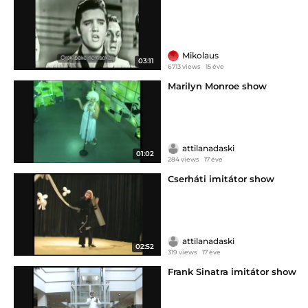
Mikolaus
03:11
6713 views
15 éve
Marilyn Monroe show
attilanadaski
01:02
284 views
17 éve
Cserháti imitátor show
attilanadaski
02:52
319 views
17 éve
Frank Sinatra imitátor show