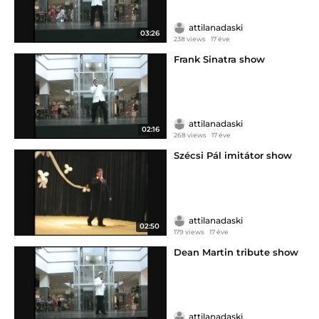
attilanadaski
03:26
238 views
17 éve
Frank Sinatra show
attilanadaski
02:16
268 views
17 éve
Szécsi Pál imitátor show
attilanadaski
02:50
179 views
17 éve
Dean Martin tribute show
attilanadaski