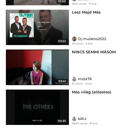
01:00
1066 views
17 éve
Lesz Majd Más
Dj mulatos2022
03:22
33 views
4 éve
NINCS SEMMI MÁSOM
mzsx76
03:41
61 views
5 éve
Más világ (előzetes)
killi.z
00:35
6849 views
16 éve