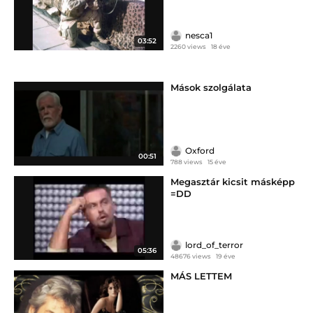
nesca1
03:52
2260 views
18 éve
Mások szolgálata
Oxford
00:51
788 views
15 éve
Megasztár kicsit másképp
=DD
lord_of_terror
05:36
48676 views
19 éve
MÁS LETTEM