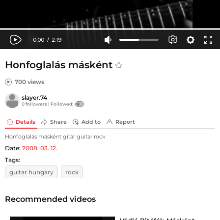
Honfoglalás másként
700 views
slayer.74
0 followers |
Followed:
Details
Share
Add to
Report
Honfoglalás másként gitár guitar rock
Date:
2008. 03. 12.
Tags:
guitar hungary
rock
Recommended videos