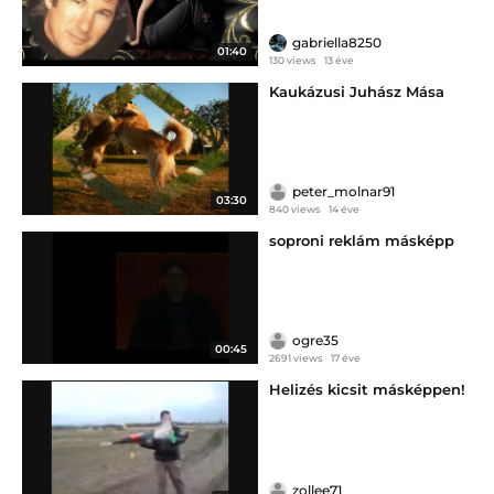
gabriella8250
01:40
130 views
13 éve
Kaukázusi Juhász Mása
peter_molnar91
03:30
840 views
14 éve
soproni reklám másképp
ogre35
00:45
2691 views
17 éve
Helizés kicsit másképpen!
zollee71