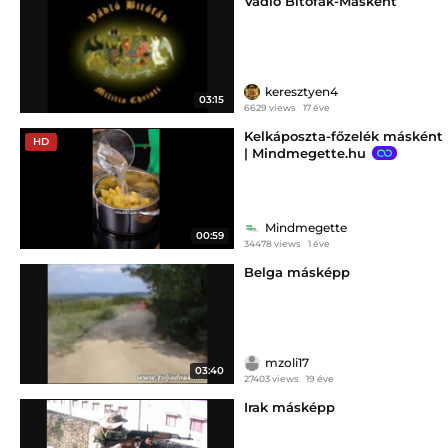
Vádló Bitófák-Másként
keresztyen4
03:15
6629 views
17 éve
Kelkáposzta-főzelék másként
HD
| Mindmegette.hu
Mindmegette
00:59
34478 views
1 éve
Belga másképp
mzoli17
03:40
27403 views
19 éve
Irak másképp