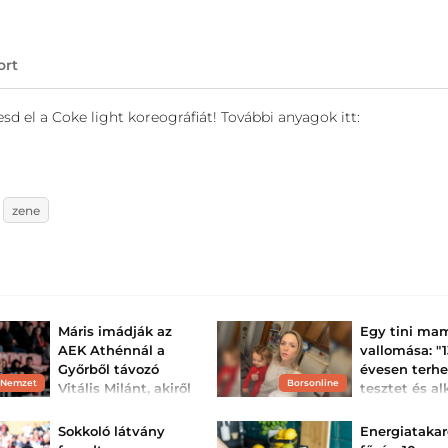
ort
d el a Coke light koreográfiát! További anyagok itt:
zene
Máris imádják az
Egy tini ma
AEK Athénnál a
vallomása: "
Győrből távozó
évesen terhe
 Nemzet
Borsonline
Vitális Milánt, akiről
tesztet és al
rossz hírt is
kaptam egy
közöltek
barátnőm any
Sokkoló látvány
Energiataka
A helyi újság szerdai
13 évesen esett t