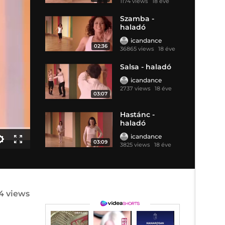
1174 views
18 éve
Szamba -
haladó
icandance
02:36
36865 views
18 éve
Salsa - haladó
icandance
2737 views
18 éve
03:07
Hastánc -
haladó
icandance
03:09
3825 views
18 éve
04 views