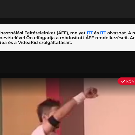
használási Feltételeinket (ÁFF), melyet
ITT
és
ITT
olvashat. A m
nybevételével Ön elfogadja a módosított ÁFF rendelkezéseit.
ea és a VideaKid szolgáltatásait.