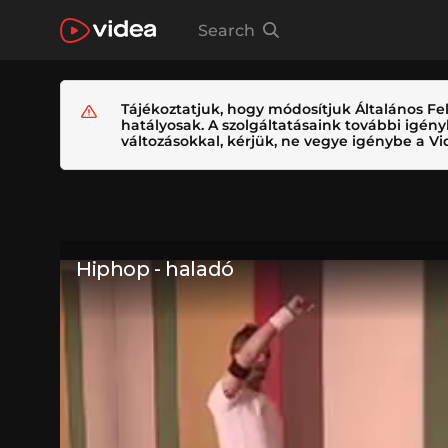
Search
Tájékoztatjuk, hogy módosítjuk Általános Fel
hatályosak. A szolgáltatásaink további igé
változásokkal, kérjük, ne vegye igénybe a Vid