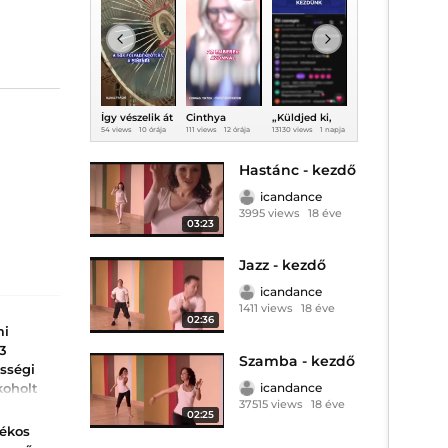
Így vészelik át
Cinthya
„Küldjed ki,
Aszály sújtja
a fővárosiak a
Dictatort
most
Tiszacsegét, a
54 views
10 órája
111 views
12 órája
13130 views
1 napja
389 views
1 napja
2
könyörtelen
baleset érte!
azonnal!” —
Tiszában is
hőséget
bekapcsolva
alig van víz
maradt
Hastánc - kezdő
Magyar Péter
mikrofonja
icandance
3995 views
18 éve
03:23
Jazz - kezdő
icandance
1411 views
18 éve
02:36
mi
13
Szamba - kezdő
sségi
koholt
icandance
37515 views
18 éve
02:25
jától"
rékos
eherbe, 14