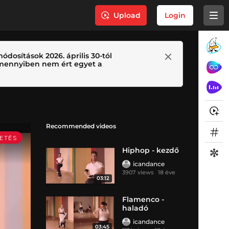
Upload
Login
ódosítások 2026. április 30-tól
 Amennyiben nem ért egyet a
Recommended videos
Hiphop - kezdő
icandance
3907 views
18 éve
03:12
Flamenco -
haladó
icandance
03:45