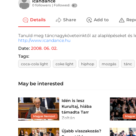
icandance
0 followers |
Followed:
Details
Share
Add to
Rep
Tanuld meg táncnagyköveteinktől az alaplépéseket és les
http://www.icandance.hu
Date:
2008. 06. 02.
Tags:
coca-cola light
coke light
hiphop
mozgás
tánc
May be interested
Idén is lesz
Kurultaj, hiába
támadta Tarr
Magyar Nemzet
Magyar
Zoltán
A miniszter egy tavaly írt
levél nyilvánosságra
Újabb visszakozás?
hozatalával akarta
bizonyítani, hogy az idei