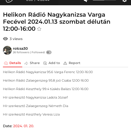
Helikon Rádió Nagykanizsa Varga
Fecével 2024.01.13 szombat délután
12:00-16:00
3 views
rolcsa30
26 followers |
Followed:
Details
Share
Add to
Report
Helikon Rádió Nagykanizsa 95.6 Varga Ferenc 12:00-16:00
Helikon Rádió Zalaegerszeg 95.8 joó Csaba 12:00-16:00
Helikon Rádió Keszthely 99.4 tüskés Balázs 12:00-16:00
Hír szerkesztő Nagykanizsa Ladola József
Hír szerkesztő Zalaegerszeg Németh Dia
Hír szerkesztő Keszthely Veress Liza
Date:
2024. 01. 20.