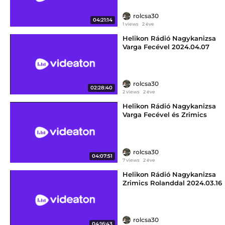
rolcsa30
04:21:14
1 views
2 éve
Helikon Rádió Nagykanizsa
Varga Fecével 2024.04.07
vasárnap délután 12:00-14:00
rolcsa30
02:28:40
2 views
2 éve
Helikon Rádió Nagykanizsa
Varga Fecével és Zrimics
Rolanddal 2024.03.02
szombat délután 12:00-16:00
rolcsa30
04:07:51
7 views
2 éve
Helikon Rádió Nagykanizsa
Zrimics Rolanddal 2024.03.16
szombat délután 12:00-16:00
rolcsa30
04:16:43