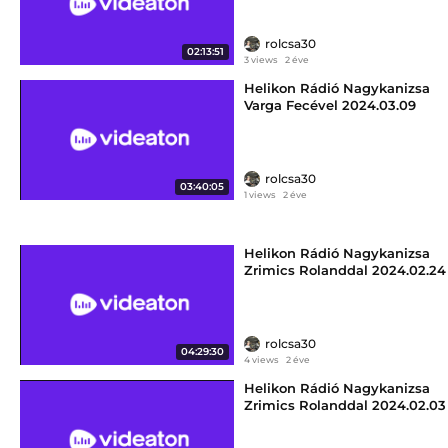
rolcsa30
02:13:51
3 views
2 éve
Helikon Rádió Nagykanizsa
Varga Fecével 2024.03.09
szombat délután 12:00-16:00
rolcsa30
03:40:05
1 views
2 éve
Helikon Rádió Nagykanizsa
Zrimics Rolanddal 2024.02.24
szombat délután 12:00-16:00
rolcsa30
04:29:30
4 views
2 éve
Helikon Rádió Nagykanizsa
Zrimics Rolanddal 2024.02.03
szombat délután 12:00-16:00